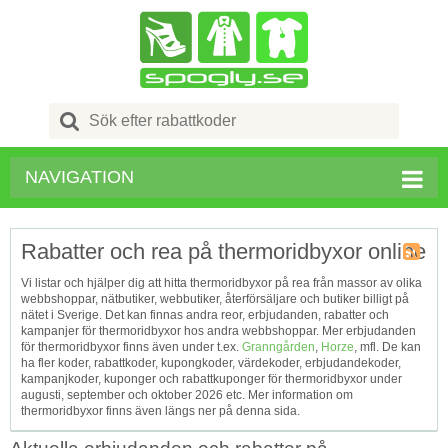
Search
for:
NAVIGATION
Rabatter och rea på thermoridbyxor online
Kupong
Vi listar och hjälper dig att hitta thermoridbyxor på rea från massor av olika
Tagg
webbshoppar, nätbutiker, webbutiker, återförsäljare och butiker billigt på
RSS
nätet i Sverige. Det kan finnas andra reor, erbjudanden, rabatter och
kampanjer för thermoridbyxor hos andra webbshoppar. Mer erbjudanden
för thermoridbyxor finns även under t.ex.
Granngården
,
Horze
, mfl. De kan
ha fler koder, rabattkoder, kupongkoder, värdekoder, erbjudandekoder,
kampanjkoder, kuponger och rabattkuponger för thermoridbyxor under
augusti, september och oktober 2026 etc. Mer information om
thermoridbyxor finns även längs ner på denna sida.