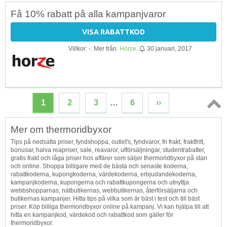
Få 10% rabatt på alla kampanjvaror
VISA RABATTKOD
Villkor: -. Mer från:
Horze
.
30 januari, 2017
1
2
3
…
6
››
Topp
Mer om thermoridbyxor
↑
Tips på nedsatta priser, fyndshoppa, outlet's, fyndvaror, fri frakt, fraktfritt,
bonusar, halva reapriser, sale, reavaror, utförsäljningar, studentrabatter,
gratis frakt och låga priser hos affärer som säljer thermoridbyxor på stan
och online. Shoppa billigare med de bästa och senaste koderna,
rabattkoderna, kupongkoderna, värdekoderna, erbjudandekoderna,
kampanjkoderna, kupongerna och rabattkupongerna och utnyttja
webbshopparnas, nätbutikernas, webbutikernas, återförsäljarna och
butikernas kampanjer. Hitta tips på vilka som är bäst i test och till bäst
priser. Köp billiga thermoridbyxor online på kampanj. Vi kan hjälpa till att
hitta en kampanjkod, värdekod och rabattkod som gäller för
thermoridbyxor.