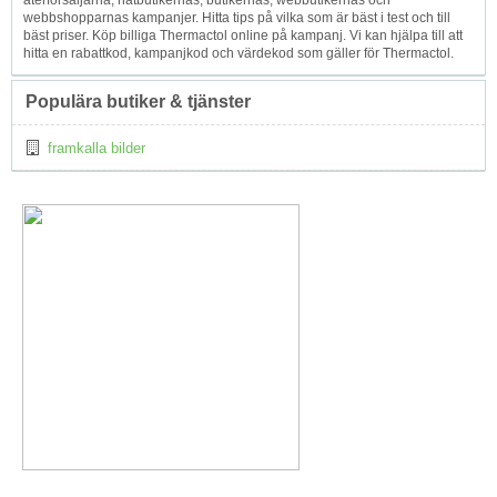
återförsäljarna, nätbutikernas, butikernas, webbutikernas och
webbshopparnas kampanjer. Hitta tips på vilka som är bäst i test och till
bäst priser. Köp billiga Thermactol online på kampanj. Vi kan hjälpa till att
hitta en rabattkod, kampanjkod och värdekod som gäller för Thermactol.
Populära butiker & tjänster
framkalla bilder