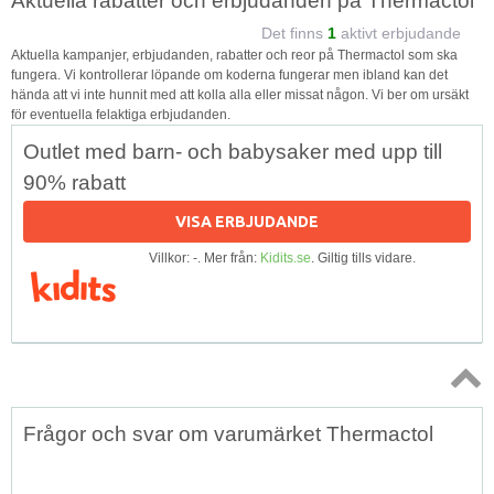
Aktuella rabatter och erbjudanden på Thermactol
Det finns
1
aktivt erbjudande
Aktuella kampanjer, erbjudanden, rabatter och reor på Thermactol som ska
fungera. Vi kontrollerar löpande om koderna fungerar men ibland kan det
hända att vi inte hunnit med att kolla alla eller missat någon. Vi ber om ursäkt
för eventuella felaktiga erbjudanden.
Outlet med barn- och babysaker med upp till
90% rabatt
VISA ERBJUDANDE
Villkor: -. Mer från:
Kidits.se
. Giltig tills vidare.
Topp
Frågor och svar om varumärket Thermactol
↑