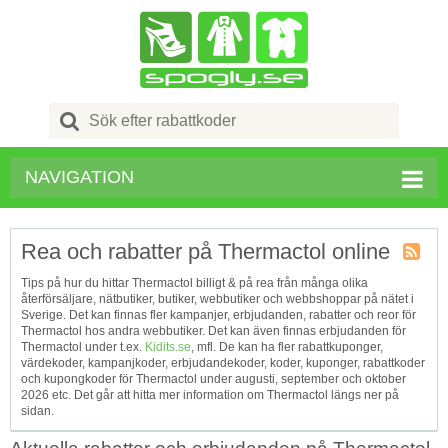
Search
for:
NAVIGATION
Rea och rabatter på Thermactol online
Kupong
Tips på hur du hittar Thermactol billigt & på rea från många olika
Tagg
återförsäljare, nätbutiker, butiker, webbutiker och webbshoppar på nätet i
RSS
Sverige. Det kan finnas fler kampanjer, erbjudanden, rabatter och reor för
Thermactol hos andra webbutiker. Det kan även finnas erbjudanden för
Thermactol under t.ex.
Kidits.se
, mfl. De kan ha fler rabattkuponger,
värdekoder, kampanjkoder, erbjudandekoder, koder, kuponger, rabattkoder
och kupongkoder för Thermactol under augusti, september och oktober
2026 etc. Det går att hitta mer information om Thermactol längs ner på
sidan.