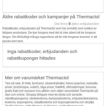
Äldre rabattkoder och kampanjer på Thermactol
Det finns
0
äldre erbjudanden
Rabattkoder, erbjudanden på Thermactol som har anmälts som osäkra av
tidigare användare. De kan fungera med det är inte säkert att de fungerar
längre. Om tillräckligt många rapporterar att de inte fungerar kommer vi att
plocka bort dem.
Inga rabattkoder, erbjudanden och
rabattkuponger hittades
Mer om varumärket Thermactol
Tips på sale, fri frakt, fyndvaror, studentrabatter, halva reapriser, nedsatta
priser, fyndshoppa, outlet's, låga priser, fraktfritt, utförsäljningar, bonusar,
gratis frakt och reavaror hos affärer som säljer varumärket Thermactol på
stan och online. Shoppa billigare med de bästa och senaste
rabattkupongerna, värdekoderna, kampanjkoderna, erbjudandekoderna,
koderna, kupongerna, rabattkoderna och kupongkoderna och utnyttja