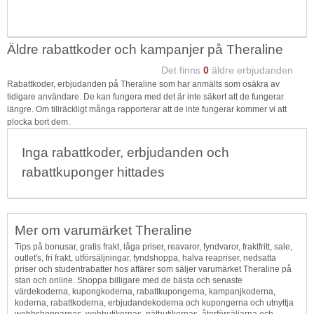
Äldre rabattkoder och kampanjer på Theraline
Det finns
0
äldre erbjudanden
Rabattkoder, erbjudanden på Theraline som har anmälts som osäkra av
tidigare användare. De kan fungera med det är inte säkert att de fungerar
längre. Om tillräckligt många rapporterar att de inte fungerar kommer vi att
plocka bort dem.
Inga rabattkoder, erbjudanden och
rabattkuponger hittades
Mer om varumärket Theraline
Tips på bonusar, gratis frakt, låga priser, reavaror, fyndvaror, fraktfritt, sale,
outlet's, fri frakt, utförsäljningar, fyndshoppa, halva reapriser, nedsatta
priser och studentrabatter hos affärer som säljer varumärket Theraline på
stan och online. Shoppa billigare med de bästa och senaste
värdekoderna, kupongkoderna, rabattkupongerna, kampanjkoderna,
koderna, rabattkoderna, erbjudandekoderna och kupongerna och utnyttja