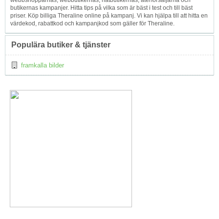
webbshopparnas, webbutikernas, nätbutikernas, återförsäljarna och
butikernas kampanjer. Hitta tips på vilka som är bäst i test och till bäst
priser. Köp billiga Theraline online på kampanj. Vi kan hjälpa till att hitta en
värdekod, rabattkod och kampanjkod som gäller för Theraline.
Populära butiker & tjänster
framkalla bilder