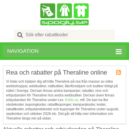
Search
for:
NAVIGATION
Rea och rabatter på Theraline online
Kupong
Vi listar och hjälper dig att hitta Theraline på rea från massor av olika
Tagg
webbshoppar, webbutiker, nätbutiker, återförsäljare och butiker billigt på
RSS
nätet i Sverige. Det kan finnas andra kampanjer, rabatter, reor och
erbjudanden för Theraline hos andra webbutiker. Det kan även finnas
erbjudanden för Theraline under t.ex.
Kidits.se
, mfl. De kan ha fler
värdekoder, kupongkoder, rabattkuponger, kampanjkoder, koder,
rabattkoder, erbjudandekoder och kuponger för Theraline under augusti,
september och oktober 2026 etc. Det går att hitta mer information om
Theraline längs ner på sidan.