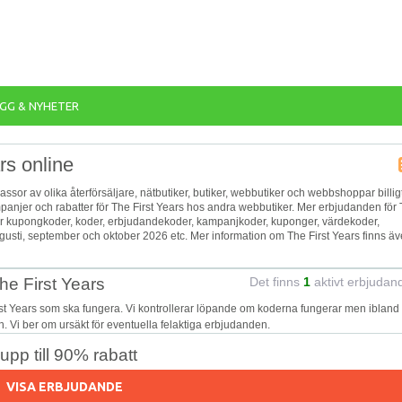
GG & NYHETER
rs online
 massor av olika återförsäljare, nätbutiker, butiker, webbutiker och webbshoppar billig
mpanjer och rabatter för The First Years hos andra webbutiker. Mer erbjudanden för
fler kupongkoder, koder, erbjudandekoder, kampanjkoder, kuponger, värdekoder,
gusti, september och oktober 2026 etc. Mer information om The First Years finns ä
he First Years
Det finns
1
aktivt erbjudan
rst Years som ska fungera. Vi kontrollerar löpande om koderna fungerar men ibland
on. Vi ber om ursäkt för eventuella felaktiga erbjudanden.
pp till 90% rabatt
VISA ERBJUDANDE