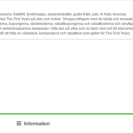
eavaror, fraktfritt, fyndshoppa, studentrabatter, gratis frakt, sale, fri frakt, bonusar,
rket The First Years på stan och online. Shoppa billigare med de bästa och senaste
na, kupongerna, värdekoderna, rabattkupongerna och rabattkoderna och utnyttja
 webbshopparnas kampanjer. Hitta tips på vilka som är bäst i test och till bäst prise
till att hitta en värdekod, kampanjkod och rabattkod som gäller för The First Years.
Information