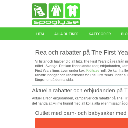
HEM
ALLA BUTIKER
KATEGORIER
BLO
Rea och rabatter på The First Yea
Vi listar och hjälper dig att hitta The First Years på rea från
nätet i Sverige. Det kan finnas andra reor, erbjudanden, ka
First Years finns även under t.ex.
Kidits.se
, mfl. De kan ha 
rabattkuponger och rabattkoder för The First Years under au
längs ner på denna sida.
Aktuella rabatter och erbjudanden på T
Aktuella reor, erbjudanden, kampanjer och rabatter på The Fi
det hända att vi inte hunnit med att kolla alla eller missat någ
Outlet med barn- och babysaker med u