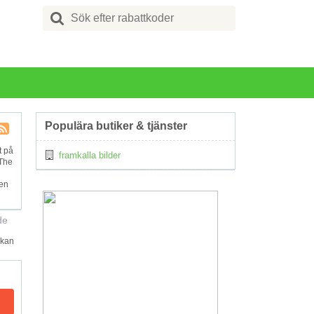
Search
for:
Populära butiker & tjänster
Kupong
t på
framkalla bilder
Tagg
 The
RSS
ven
de
 kan