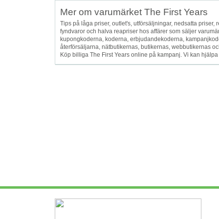
Mer om varumärket The First Years
Tips på låga priser, outlet's, utförsäljningar, nedsatta priser, r
fyndvaror och halva reapriser hos affärer som säljer varumä
kupongkoderna, koderna, erbjudandekoderna, kampanjkoder
återförsäljarna, nätbutikernas, butikernas, webbutikernas och
Köp billiga The First Years online på kampanj. Vi kan hjälpa 