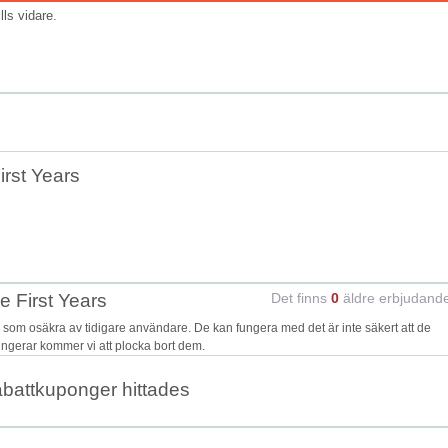
ills vidare.
rst Years
e First Years
Det finns
0
äldre erbjudand
som osäkra av tidigare användare. De kan fungera med det är inte säkert att de
fungerar kommer vi att plocka bort dem.
abattkuponger hittades