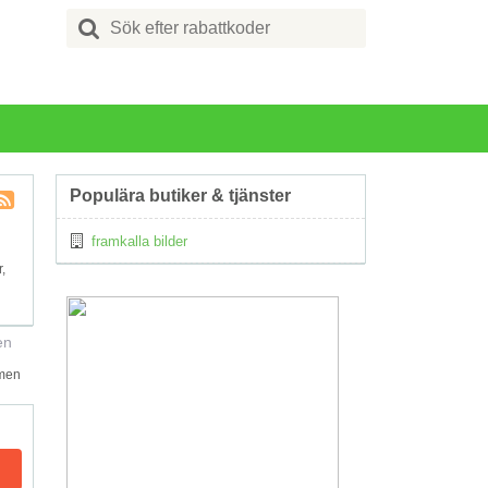
Search
for:
Populära butiker & tjänster
Kupong
framkalla bilder
Tagg
RSS
,
en
 men