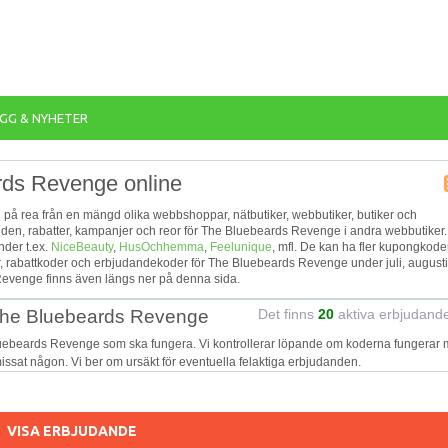
GG & NYHETER
rds Revenge online
 på rea från en mängd olika webbshoppar, nätbutiker, webbutiker, butiker och
danden, rabatter, kampanjer och reor för The Bluebeards Revenge i andra webbutiker.
der t.ex.
NiceBeauty
,
HusOchhemma
,
Feelunique
, mfl. De kan ha fler kupongkoder
, rabattkoder och erbjudandekoder för The Bluebeards Revenge under juli, augusti
Revenge finns även längs ner på denna sida.
 The Bluebeards Revenge
Det finns
20
aktiva erbjudand
Bluebeards Revenge som ska fungera. Vi kontrollerar löpande om koderna fungerar
 missat någon. Vi ber om ursäkt för eventuella felaktiga erbjudanden.
VISA ERBJUDANDE