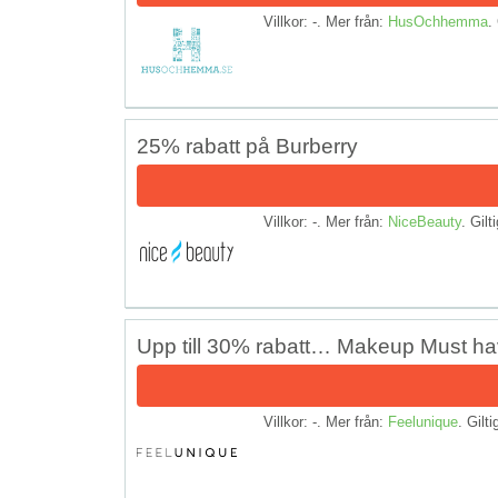
Villkor: -. Mer från:
HusOchhemma
.
25% rabatt på Burberry
Villkor: -. Mer från:
NiceBeauty
. Gilt
Upp till 30% rabatt… Makeup Must h
Villkor: -. Mer från:
Feelunique
. Gilti