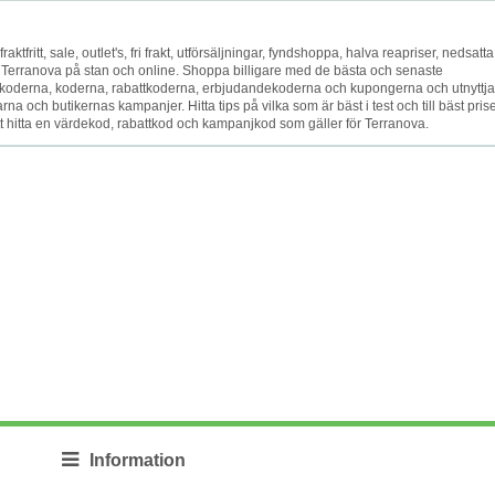
raktfritt, sale, outlet's, fri frakt, utförsäljningar, fyndshoppa, halva reapriser, nedsatta
t Terranova på stan och online. Shoppa billigare med de bästa och senaste
oderna, koderna, rabattkoderna, erbjudandekoderna och kupongerna och utnyttja
 och butikernas kampanjer. Hitta tips på vilka som är bäst i test och till bäst prise
att hitta en värdekod, rabattkod och kampanjkod som gäller för Terranova.
Information