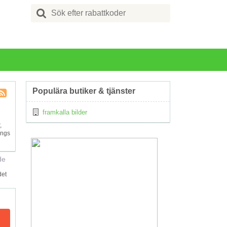
Search
for:
Populära butiker & tjänster
Kupong
framkalla bilder
Tagg
RSS
,
ängs
de
det