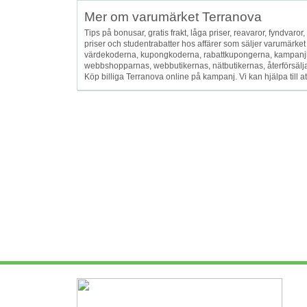
Mer om varumärket Terranova
Tips på bonusar, gratis frakt, låga priser, reavaror, fyndvaror, f
priser och studentrabatter hos affärer som säljer varumärke
värdekoderna, kupongkoderna, rabattkupongerna, kampanjk
webbshopparnas, webbutikernas, nätbutikernas, återförsäljarna
Köp billiga Terranova online på kampanj. Vi kan hjälpa till 