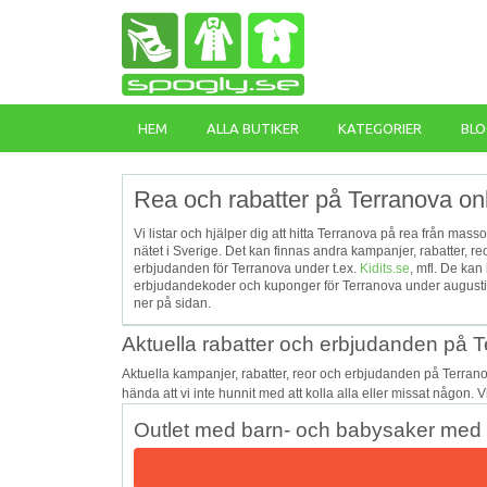
HEM
ALLA BUTIKER
KATEGORIER
BLO
Rea och rabatter på Terranova on
Vi listar och hjälper dig att hitta Terranova på rea från mass
nätet i Sverige. Det kan finnas andra kampanjer, rabatter, 
erbjudanden för Terranova under t.ex.
Kidits.se
, mfl. De kan
erbjudandekoder och kuponger för Terranova under augusti, 
ner på sidan.
Aktuella rabatter och erbjudanden på 
Aktuella kampanjer, rabatter, reor och erbjudanden på Terran
hända att vi inte hunnit med att kolla alla eller missat någon. 
Outlet med barn- och babysaker med u