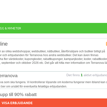
GG & NYHETER
line
or av olika webbshoppar, webbutiker, nätbutiker, återförsäljare och butiker billigt på
reor och erbjudanden för Terranova hos andra webbutiker. Det kan även finnas
 ha fler värdekoder, kupongkoder, rabattkuponger, kampanjkoder, koder, rabattkoder
september och oktober 2026 etc. Det går att hitta mer information om Terranova l
Terranova
Det finns
1
aktivt erbjudan
ova som ska fungera. Vi kontrollerar löpande om koderna fungerar men ibland kan 
Vi ber om ursäkt för eventuella felaktiga erbjudanden.
pp till 90% rabatt
VISA ERBJUDANDE