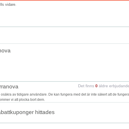
ills vidare.
nova
erranova
Det finns
0
äldre erbjudand
säkra av tidigare användare. De kan fungera med det är inte säkert att de funger
kommer vi att plocka bort dem.
abattkuponger hittades