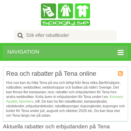
Search
for:
NAVIGATION
Rea och rabatter på Tena online
Kupong
Hos oss kan du hitta Tena på rea och billigt från flera olika återförsäljare,
Tagg
nätbutiker, webbutiker, webbshoppar och butiker på nätet i Sverige. Det
RSS
kan finnas fler kampanjer, reor, rabatter och erbjudanden för Tena hos
andra webbutiker. Kolla även in erbjudanden för Tena under t.ex.
Kronans
Apotek
,
Apomera
, mfl. De kan ha fler rabattkoder, kampanjkoder,
värdekoder, erbjudandekoder, rabattkuponger, kupongkoder, kuponger och
koder för Tena under juli, augusti och oktober 2026 etc. Du kan läsa mer
om Tena längs ner på sidan.
Aktuella rabatter och erbjudanden på Tena