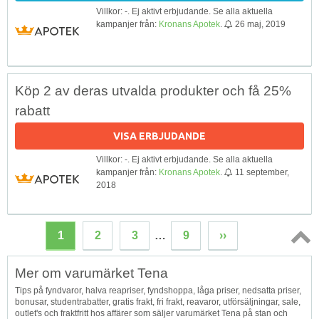
Villkor: -. Ej aktivt erbjudande. Se alla aktuella
kampanjer från:
Kronans Apotek
.
26 maj, 2019
Köp 2 av deras utvalda produkter och få 25%
rabatt
VISA ERBJUDANDE
Villkor: -. Ej aktivt erbjudande. Se alla aktuella
kampanjer från:
Kronans Apotek
.
11 september,
2018
1
2
3
…
9
››
Topp
Mer om varumärket Tena
↑
Tips på fyndvaror, halva reapriser, fyndshoppa, låga priser, nedsatta priser,
bonusar, studentrabatter, gratis frakt, fri frakt, reavaror, utförsäljningar, sale,
outlet's och fraktfritt hos affärer som säljer varumärket Tena på stan och