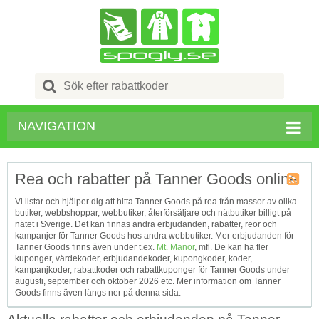
Search
for:
NAVIGATION
Rea och rabatter på Tanner Goods online
Kupong
Vi listar och hjälper dig att hitta Tanner Goods på rea från massor av olika
Tagg
butiker, webbshoppar, webbutiker, återförsäljare och nätbutiker billigt på
RSS
nätet i Sverige. Det kan finnas andra erbjudanden, rabatter, reor och
kampanjer för Tanner Goods hos andra webbutiker. Mer erbjudanden för
Tanner Goods finns även under t.ex.
Mt. Manor
, mfl. De kan ha fler
kuponger, värdekoder, erbjudandekoder, kupongkoder, koder,
kampanjkoder, rabattkoder och rabattkuponger för Tanner Goods under
augusti, september och oktober 2026 etc. Mer information om Tanner
Goods finns även längs ner på denna sida.