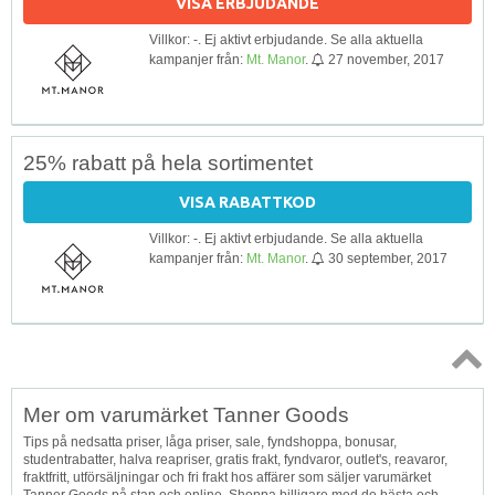
VISA ERBJUDANDE
Villkor: -. Ej aktivt erbjudande. Se alla aktuella
kampanjer från:
Mt. Manor
.
27 november, 2017
25% rabatt på hela sortimentet
VISA RABATTKOD
Villkor: -. Ej aktivt erbjudande. Se alla aktuella
kampanjer från:
Mt. Manor
.
30 september, 2017
Topp
Mer om varumärket Tanner Goods
↑
Tips på nedsatta priser, låga priser, sale, fyndshoppa, bonusar,
studentrabatter, halva reapriser, gratis frakt, fyndvaror, outlet's, reavaror,
fraktfritt, utförsäljningar och fri frakt hos affärer som säljer varumärket
Tanner Goods på stan och online. Shoppa billigare med de bästa och