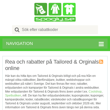
Search
for:
NAVIGATION
Rea och rabatter på Tailored & Orginals
online
Kupong
Tagg
Här kan du hitta tips om Tailored & Orginals billigt och på rea från en
RSS
mängd olika nätbutiker, återförsäljare, butiker, webbshoppar och
webbutiker på nätet i Sverige. Det kan finnas fler reor, rabatter,
erbjudanden och kampanjer för Tailored & Orginals i andra webbutiker.
Mer erbjudanden för Tailored & Orginals finns även under t.ex.
Coolshop
,
Spelbutiken
, mfl. De kan ha fler erbjudandekoder, kupongkoder, kuponger,
kampanjkoder, koder, rabattkoder, värdekoder och rabattkuponger för
Tailored & Orginals under augusti, september och oktober 2026 etc. Mer
information om Tailored & Orginals finns även längs ner på denna sida.