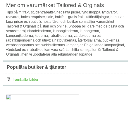
Mer om varumärket Tailored & Orginals
↑
Tips på fri frakt, studentrabatter, nedsatta priser, fyndshoppa, fyndvaror,
reavaror, halva reapriser, sale, fraktfritt, gratis frakt, utförsäljningar, bonusar,
låga priser och outlet's hos affärer och butiker som säljer varumärket
Tailored & Orginals på stan och online. Shoppa billigare med de bästa och
senaste erbjudandekoderna, kupongkoderna, kupongerna,
kampanjkoderna, koderna, rabattkoderna, värdekoderna och
rabattkupongerna och utnyttja nätbutikernas, återförsäljarna, butikernas,
webbshopparnas och webbutikernas kampanjer. En gällande kampanjkod,
värdekod och rabattkod kan vara svårt att hitta som gäller för Tailored &
Orginals, men vi uppdaterar alla erbjudanden löpande.
Populära butiker & tjänster
framkalla bilder