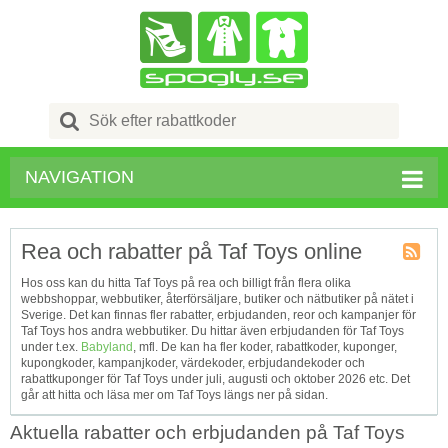
Search
for:
NAVIGATION
Rea och rabatter på Taf Toys online
Kupong
Hos oss kan du hitta Taf Toys på rea och billigt från flera olika
Tagg
webbshoppar, webbutiker, återförsäljare, butiker och nätbutiker på nätet i
RSS
Sverige. Det kan finnas fler rabatter, erbjudanden, reor och kampanjer för
Taf Toys hos andra webbutiker. Du hittar även erbjudanden för Taf Toys
under t.ex.
Babyland
, mfl. De kan ha fler koder, rabattkoder, kuponger,
kupongkoder, kampanjkoder, värdekoder, erbjudandekoder och
rabattkuponger för Taf Toys under juli, augusti och oktober 2026 etc. Det
går att hitta och läsa mer om Taf Toys längs ner på sidan.
Aktuella rabatter och erbjudanden på Taf Toys