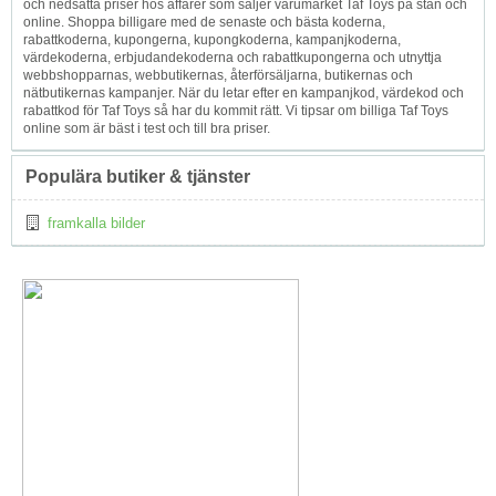
och nedsatta priser hos affärer som säljer varumärket Taf Toys på stan och
online. Shoppa billigare med de senaste och bästa koderna,
rabattkoderna, kupongerna, kupongkoderna, kampanjkoderna,
värdekoderna, erbjudandekoderna och rabattkupongerna och utnyttja
webbshopparnas, webbutikernas, återförsäljarna, butikernas och
nätbutikernas kampanjer. När du letar efter en kampanjkod, värdekod och
rabattkod för Taf Toys så har du kommit rätt. Vi tipsar om billiga Taf Toys
online som är bäst i test och till bra priser.
Populära butiker & tjänster
framkalla bilder