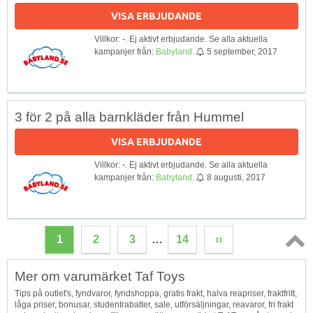
VISA ERBJUDANDE
Villkor: -. Ej aktivt erbjudande. Se alla aktuella
kampanjer från:
Babyland
.
5 september, 2017
3 för 2 på alla barnkläder från Hummel
VISA ERBJUDANDE
Villkor: -. Ej aktivt erbjudande. Se alla aktuella
kampanjer från:
Babyland
.
8 augusti, 2017
1
2
3
…
14
››
Topp
Mer om varumärket Taf Toys
↑
Tips på outlet's, fyndvaror, fyndshoppa, gratis frakt, halva reapriser, fraktfritt,
låga priser, bonusar, studentrabatter, sale, utförsäljningar, reavaror, fri frakt