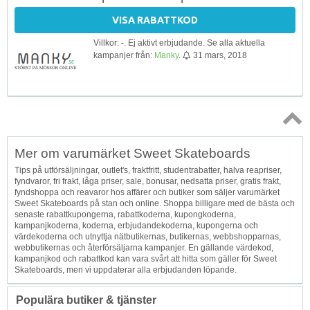
VISA RABATTKOD
Villkor: -. Ej aktivt erbjudande. Se alla aktuella
kampanjer från:
Manky
.
31 mars, 2018
Topp
Mer om varumärket Sweet Skateboards
↑
Tips på utförsäljningar, outlet's, fraktfritt, studentrabatter, halva reapriser,
fyndvaror, fri frakt, låga priser, sale, bonusar, nedsatta priser, gratis frakt,
fyndshoppa och reavaror hos affärer och butiker som säljer varumärket
Sweet Skateboards på stan och online. Shoppa billigare med de bästa och
senaste rabattkupongerna, rabattkoderna, kupongkoderna,
kampanjkoderna, koderna, erbjudandekoderna, kupongerna och
värdekoderna och utnyttja nätbutikernas, butikernas, webbshopparnas,
webbutikernas och återförsäljarna kampanjer. En gällande värdekod,
kampanjkod och rabattkod kan vara svårt att hitta som gäller för Sweet
Skateboards, men vi uppdaterar alla erbjudanden löpande.
Populära butiker & tjänster