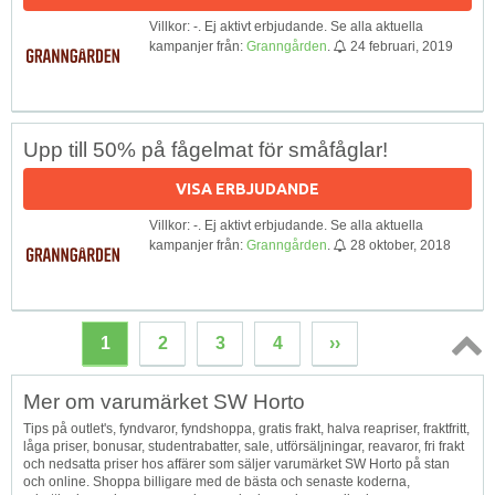
Villkor: -. Ej aktivt erbjudande. Se alla aktuella
kampanjer från:
Granngården
.
24 februari, 2019
Upp till 50% på fågelmat för småfåglar!
VISA ERBJUDANDE
Villkor: -. Ej aktivt erbjudande. Se alla aktuella
kampanjer från:
Granngården
.
28 oktober, 2018
1
2
3
4
››
Topp
Mer om varumärket SW Horto
↑
Tips på outlet's, fyndvaror, fyndshoppa, gratis frakt, halva reapriser, fraktfritt,
låga priser, bonusar, studentrabatter, sale, utförsäljningar, reavaror, fri frakt
och nedsatta priser hos affärer som säljer varumärket SW Horto på stan
och online. Shoppa billigare med de bästa och senaste koderna,