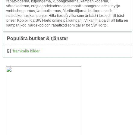
rabattkoderna, kupongerna, kupongkoderna, kampanjkoderna,
värdekoderna, erbjudandekoderna och rabattkupongerna och utnyttja
webbshopparnas, webbutikernas, återförsäljarna, butikernas och
nätbutikernas kampanjer. Hitta tips på vilka som är bäst i test och till bäst
priser. Köp billiga SW Horto online på kampanj. Vi kan hjälpa till att hitta en
kampanjkod, värdekod och rabattkod som gäller för SW Horto.
Populära butiker & tjänster
framkalla bilder