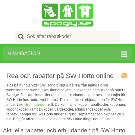
Search
for:
NAVIGATION
Rea och rabatter på SW Horto online
Kupong
Tips på hur du hittar SW Horto billigt & på rea från många olika
Tagg
webbshoppar, webbutiker, återförsäljare, butiker och nätbutiker på nätet i
RSS
Sverige. Det kan finnas fler rabatter, erbjudanden, reor och kampanjer för
SW Horto hos andra webbutiker. Du hittar även erbjudanden för SW Horto
under t.ex.
Granngården
, mfl. De kan ha fler koder, rabattkoder, kuponger,
kupongkoder, kampanjkoder, värdekoder, erbjudandekoder och
rabattkuponger för SW Horto under augusti, september och oktober 2026
etc. Det går att hitta och läsa mer om SW Horto längs ner på sidan.
Aktuella rabatter och erbjudanden på SW Horto