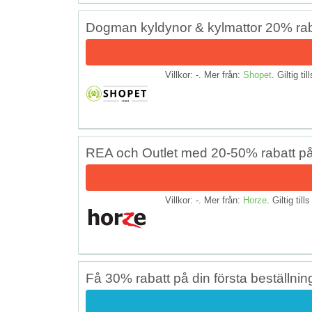
Dogman kyldynor & kylmattor 20% rab
Villkor: -. Mer från:
Shopet
. Giltig til
REA och Outlet med 20-50% rabatt p
Villkor: -. Mer från:
Horze
. Giltig till
Få 30% rabatt på din första beställnin