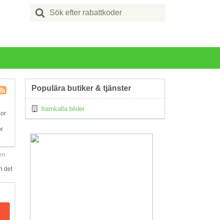
Search
for:
Populära butiker & tjänster
Kupong
framkalla bilder
Tagg
por
RSS
or
en
n det