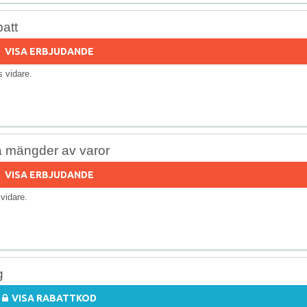
att
VISA ERBJUDANDE
ls vidare.
å mängder av varor
VISA ERBJUDANDE
s vidare.
g
VISA RABATTKOD