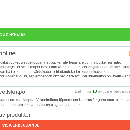
GG & NYHETER
online
 olika butiker, webbshoppar, webbutiker, återförsäljare och nätbutiker på nätet i
h kampanjer för svettskrapor hos andra webbshoppar. Mer erbjudanden för svettskra
e kan ha fler kuponger, värdekoder, erbjudandekoder, kupongkoder, koder,
por under augusti, september och oktober 2026 etc. Mer information om svettskrap
vettskrapor
Det finns
13
aktiva erbjudand
krapor som ska fungera. Vi kontrollerar löpande om koderna fungerar men ibland ka
Vi ber om ursäkt för eventuella felaktiga erbjudanden.
v produkter
VISA ERBJUDANDE