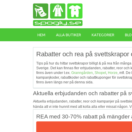
HEM
ALLA BUTIKER
KATEGORIER
BLO
Rabatter och rea på svettskrapor 
Tips på hur du hittar svettskrapor billigt & på rea från många
Sverige. Det kan finnas fler erbjudanden, rabatter, reor oc
finns även under t.ex.
Granngården
,
Shopet
,
Horze
, mfl. D
kampanjkoder, rabattkoder och rabattkuponger för svettskra
finns även längs ner på denna sida.
Aktuella erbjudanden och rabatter på s
Aktuella erbjudanden, rabatter, reor och kampanjer på svetts
hända att vi inte hunnit med att kolla alla eller missat någon. 
REA med 30-70% rabatt på mängder a