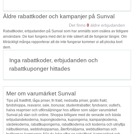
Äldre rabattkoder och kampanjer på Sunval
Det finns
0
äldre erbjudanden
Rabattkoder, erbjudanden på Sunval som har anmälts som osäkra av tidigare
användare. De kan fungera med det är inte säkert att de fungerar längre. Om
tillräckligt många rapporterar att de inte fungerar kommer vi att plocka bort
dem.
Inga rabattkoder, erbjudanden och
rabattkuponger hittades
Mer om varumärket Sunval
Tips på fraktfritt, låga priser, fri frakt, nedsatta priser, gratis frakt,
fyndshoppa, reavaror, sale, bonusar, studentrabatter, fyndvaror, outlet's,
halva reapriser och utförsäljningar hos affärer som säljer varumärket
Sunval på stan och online. Shoppa billigare med de senaste och bästa
erbjudandekoderna, kupongkoderna, kupongerna, kampanjkoderna,
värdekoderna, rabattkupongerna, rabattkoderna och koderna och utnyttja
nätbutikernas, webbshopparnas, återförsäljarna, webbutikernas och