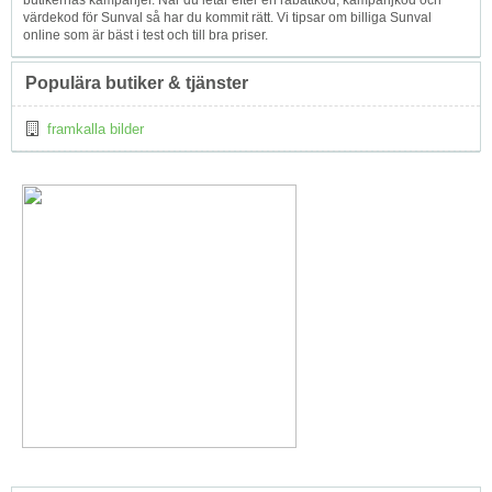
butikernas kampanjer. När du letar efter en rabattkod, kampanjkod och
värdekod för Sunval så har du kommit rätt. Vi tipsar om billiga Sunval
online som är bäst i test och till bra priser.
Populära butiker & tjänster
framkalla bilder