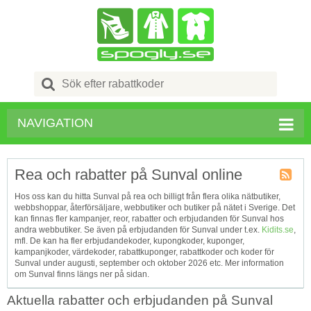
Search
for:
NAVIGATION
Rea och rabatter på Sunval online
Kupong
Hos oss kan du hitta Sunval på rea och billigt från flera olika nätbutiker,
Tagg
webbshoppar, återförsäljare, webbutiker och butiker på nätet i Sverige. Det
RSS
kan finnas fler kampanjer, reor, rabatter och erbjudanden för Sunval hos
andra webbutiker. Se även på erbjudanden för Sunval under t.ex.
Kidits.se
,
mfl. De kan ha fler erbjudandekoder, kupongkoder, kuponger,
kampanjkoder, värdekoder, rabattkuponger, rabattkoder och koder för
Sunval under augusti, september och oktober 2026 etc. Mer information
om Sunval finns längs ner på sidan.
Aktuella rabatter och erbjudanden på Sunval