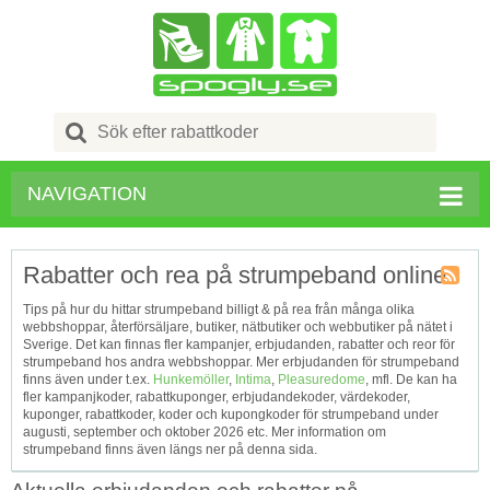
Search
for:
NAVIGATION
Rabatter och rea på strumpeband online
Kupong
Tips på hur du hittar strumpeband billigt & på rea från många olika
Tagg
webbshoppar, återförsäljare, butiker, nätbutiker och webbutiker på nätet i
RSS
Sverige. Det kan finnas fler kampanjer, erbjudanden, rabatter och reor för
strumpeband hos andra webbshoppar. Mer erbjudanden för strumpeband
finns även under t.ex.
Hunkemöller
,
Intima
,
Pleasuredome
, mfl. De kan ha
fler kampanjkoder, rabattkuponger, erbjudandekoder, värdekoder,
kuponger, rabattkoder, koder och kupongkoder för strumpeband under
augusti, september och oktober 2026 etc. Mer information om
strumpeband finns även längs ner på denna sida.