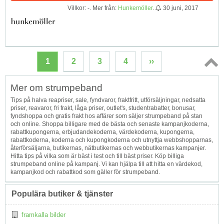
Villkor: -. Mer från:
Hunkemöller
.
30 juni, 2017
1
2
3
4
››
Topp
Mer om strumpeband
↑
Tips på halva reapriser, sale, fyndvaror, fraktfritt, utförsäljningar, nedsatta
priser, reavaror, fri frakt, låga priser, outlet's, studentrabatter, bonusar,
fyndshoppa och gratis frakt hos affärer som säljer strumpeband på stan
och online. Shoppa billigare med de bästa och senaste kampanjkoderna,
rabattkupongerna, erbjudandekoderna, värdekoderna, kupongerna,
rabattkoderna, koderna och kupongkoderna och utnyttja webbshopparnas,
återförsäljarna, butikernas, nätbutikernas och webbutikernas kampanjer.
Hitta tips på vilka som är bäst i test och till bäst priser. Köp billiga
strumpeband online på kampanj. Vi kan hjälpa till att hitta en värdekod,
kampanjkod och rabattkod som gäller för strumpeband.
Populära butiker & tjänster
framkalla bilder