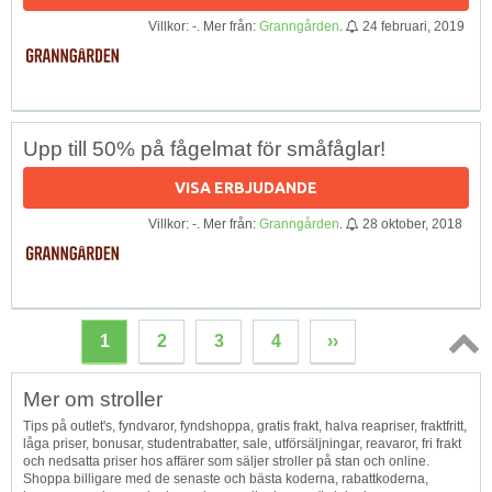
Villkor: -. Mer från:
Granngården
.
24 februari, 2019
Upp till 50% på fågelmat för småfåglar!
VISA ERBJUDANDE
Villkor: -. Mer från:
Granngården
.
28 oktober, 2018
1
2
3
4
››
Topp
Mer om stroller
↑
Tips på outlet's, fyndvaror, fyndshoppa, gratis frakt, halva reapriser, fraktfritt,
låga priser, bonusar, studentrabatter, sale, utförsäljningar, reavaror, fri frakt
och nedsatta priser hos affärer som säljer stroller på stan och online.
Shoppa billigare med de senaste och bästa koderna, rabattkoderna,