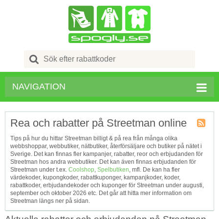
Search
for:
NAVIGATION
Rea och rabatter på Streetman online
Kupong
Tips på hur du hittar Streetman billigt & på rea från många olika
Tagg
webbshoppar, webbutiker, nätbutiker, återförsäljare och butiker på nätet i
RSS
Sverige. Det kan finnas fler kampanjer, rabatter, reor och erbjudanden för
Streetman hos andra webbutiker. Det kan även finnas erbjudanden för
Streetman under t.ex.
Coolshop
,
Spelbutiken
, mfl. De kan ha fler
värdekoder, kupongkoder, rabattkuponger, kampanjkoder, koder,
rabattkoder, erbjudandekoder och kuponger för Streetman under augusti,
september och oktober 2026 etc. Det går att hitta mer information om
Streetman längs ner på sidan.