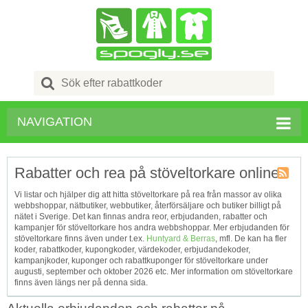
Search
for:
NAVIGATION
Rabatter och rea på stöveltorkare online
Kupong
Vi listar och hjälper dig att hitta stöveltorkare på rea från massor av olika
Tagg
webbshoppar, nätbutiker, webbutiker, återförsäljare och butiker billigt på
RSS
nätet i Sverige. Det kan finnas andra reor, erbjudanden, rabatter och
kampanjer för stöveltorkare hos andra webbshoppar. Mer erbjudanden för
stöveltorkare finns även under t.ex.
Huntyard & Berras
, mfl. De kan ha fler
koder, rabattkoder, kupongkoder, värdekoder, erbjudandekoder,
kampanjkoder, kuponger och rabattkuponger för stöveltorkare under
augusti, september och oktober 2026 etc. Mer information om stöveltorkare
finns även längs ner på denna sida.