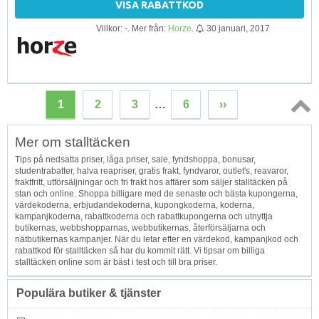
VISA RABATTKOD
Villkor: -. Mer från:
Horze
.
30 januari, 2017
1
2
3
…
6
››
Topp
Mer om stalltäcken
↑
Tips på nedsatta priser, låga priser, sale, fyndshoppa, bonusar,
studentrabatter, halva reapriser, gratis frakt, fyndvaror, outlet's, reavaror,
fraktfritt, utförsäljningar och fri frakt hos affärer som säljer stalltäcken på
stan och online. Shoppa billigare med de senaste och bästa kupongerna,
värdekoderna, erbjudandekoderna, kupongkoderna, koderna,
kampanjkoderna, rabattkoderna och rabattkupongerna och utnyttja
butikernas, webbshopparnas, webbutikernas, återförsäljarna och
nätbutikernas kampanjer. När du letar efter en värdekod, kampanjkod och
rabattkod för stalltäcken så har du kommit rätt. Vi tipsar om billiga
stalltäcken online som är bäst i test och till bra priser.
Populära butiker & tjänster