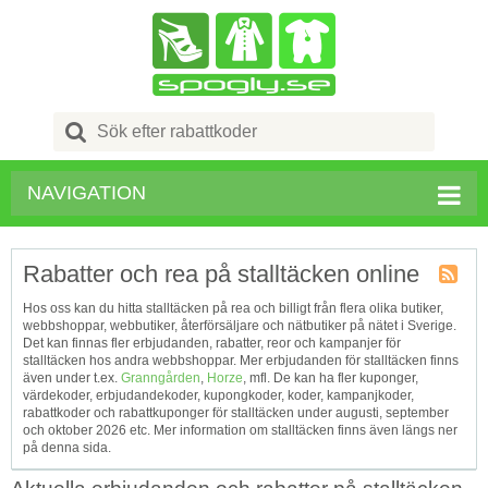
Search
for:
NAVIGATION
Rabatter och rea på stalltäcken online
Kupong
Hos oss kan du hitta stalltäcken på rea och billigt från flera olika butiker,
Tagg
webbshoppar, webbutiker, återförsäljare och nätbutiker på nätet i Sverige.
RSS
Det kan finnas fler erbjudanden, rabatter, reor och kampanjer för
stalltäcken hos andra webbshoppar. Mer erbjudanden för stalltäcken finns
även under t.ex.
Granngården
,
Horze
, mfl. De kan ha fler kuponger,
värdekoder, erbjudandekoder, kupongkoder, koder, kampanjkoder,
rabattkoder och rabattkuponger för stalltäcken under augusti, september
och oktober 2026 etc. Mer information om stalltäcken finns även längs ner
på denna sida.