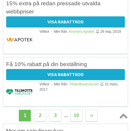
15% extra på redan pressade utvalda
webbpriser
VISA RABATTKOD
Villkor: -. Mer från:
Kronans Apotek
.
26 maj, 2019
Få 10% rabatt på din beställning
VISA RABATTKOD
Villkor: -. Mer från:
Tillskottsvaruhuset
.
31 mars,
2017
1
2
3
…
10
››
Topp
Mer om spirulinapulver
↑