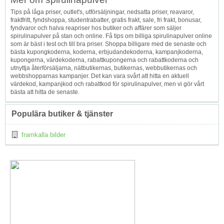
Tips på låga priser, outlet's, utförsäljningar, nedsatta priser, reavaror,
fraktfritt, fyndshoppa, studentrabatter, gratis frakt, sale, fri frakt, bonusar,
fyndvaror och halva reapriser hos butiker och affärer som säljer
spirulinapulver på stan och online. Få tips om billiga spirulinapulver online
som är bäst i test och till bra priser. Shoppa billigare med de senaste och
bästa kupongkoderna, koderna, erbjudandekoderna, kampanjkoderna,
kupongerna, värdekoderna, rabattkupongerna och rabattkoderna och
utnyttja återförsäljarna, nätbutikernas, butikernas, webbutikernas och
webbshopparnas kampanjer. Det kan vara svårt att hitta en aktuell
värdekod, kampanjkod och rabattkod för spirulinapulver, men vi gör vårt
bästa att hitta de senaste.
Populära butiker & tjänster
framkalla bilder