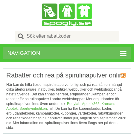
Search
for:
NAVIGATION
Rabatter och rea på spirulinapulver online
Kupong
Här kan du hitta tips om spirulinapulver billigt och på rea från en mängd
Tagg
olika återförsäljare, nätbutiker, butiker, webbutiker och webbshoppar på
RSS
nätet i Sverige. Det kan finnas fler reor, erbjudanden, kampanjer och
rabatter för spirulinapulver i andra webbshoppar. Mer erbjudanden för
spirulinapulver finns även under t.ex.
Bodylab
,
Apotek365
,
Kronans
Apotek
,
Sportgymbutiken
, mfl. De kan ha fler kupongkoder, koder,
erbjudandekoder, kampanjkoder, kuponger, värdekoder, rabattkuponger
och rabattkoder för spirulinapulver under juli, augusti och september 2026
etc. Mer information om spirulinapulver finns även längs ner på denna
sida.