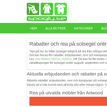
HEM
ALLA BUTIKER
KATEGORIER
BLO
Rabatter och rea på solsegel onli
Tips på hur du hittar solsegel billigt & på rea från många ol
Det kan finnas fler rabatter, erbjudanden, reor och kampanj
t.ex.
Kila Möbler
,
WeGot
,
Hulténs
, mfl. De kan ha fler kode
rabattkuponger för solsegel under augusti, september och ok
Aktuella erbjudanden och rabatter på s
Aktuella rabatter, erbjudanden, reor och kampanjer på solseg
hända att vi inte hunnit med att kolla alla eller missat någon. 
Rea på utvalda möbler från Artwood