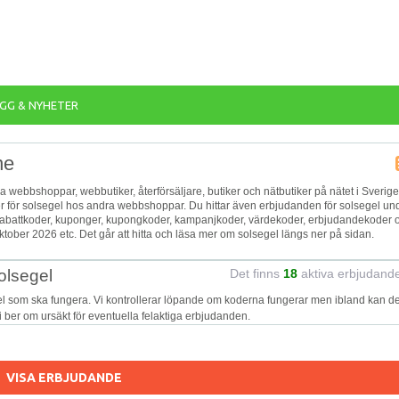
GG & NYHETER
ne
ika webbshoppar, webbutiker, återförsäljare, butiker och nätbutiker på nätet i Sverige
er för solsegel hos andra webbshoppar. Du hittar även erbjudanden för solsegel un
r, rabattkoder, kuponger, kupongkoder, kampanjkoder, värdekoder, erbjudandekoder 
tober 2026 etc. Det går att hitta och läsa mer om solsegel längs ner på sidan.
olsegel
Det finns
18
aktiva erbjudand
el som ska fungera. Vi kontrollerar löpande om koderna fungerar men ibland kan de
Vi ber om ursäkt för eventuella felaktiga erbjudanden.
VISA ERBJUDANDE