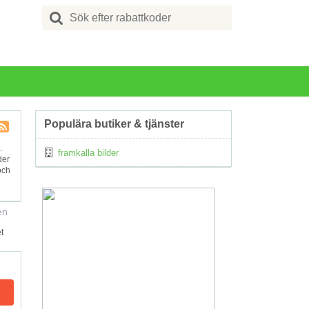
Search
for:
Populära butiker & tjänster
Kupong
.
framkalla bilder
Tagg
der
RSS
och
en
t