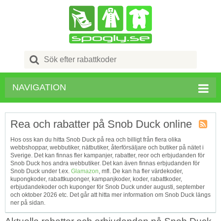
Search
for:
NAVIGATION
Rea och rabatter på Snob Duck online
Kupong
Hos oss kan du hitta Snob Duck på rea och billigt från flera olika
Tagg
webbshoppar, webbutiker, nätbutiker, återförsäljare och butiker på nätet i
RSS
Sverige. Det kan finnas fler kampanjer, rabatter, reor och erbjudanden för
Snob Duck hos andra webbutiker. Det kan även finnas erbjudanden för
Snob Duck under t.ex.
Glamazon
, mfl. De kan ha fler värdekoder,
kupongkoder, rabattkuponger, kampanjkoder, koder, rabattkoder,
erbjudandekoder och kuponger för Snob Duck under augusti, september
och oktober 2026 etc. Det går att hitta mer information om Snob Duck längs
ner på sidan.