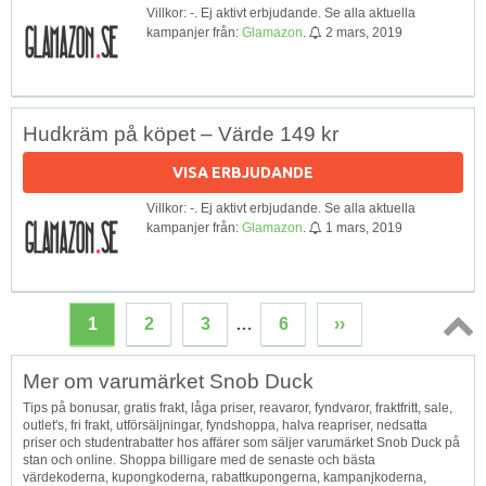
Villkor: -. Ej aktivt erbjudande. Se alla aktuella
kampanjer från:
Glamazon
.
2 mars, 2019
Hudkräm på köpet – Värde 149 kr
VISA ERBJUDANDE
Villkor: -. Ej aktivt erbjudande. Se alla aktuella
kampanjer från:
Glamazon
.
1 mars, 2019
1
2
3
…
6
››
Topp
Mer om varumärket Snob Duck
↑
Tips på bonusar, gratis frakt, låga priser, reavaror, fyndvaror, fraktfritt, sale,
outlet's, fri frakt, utförsäljningar, fyndshoppa, halva reapriser, nedsatta
priser och studentrabatter hos affärer som säljer varumärket Snob Duck på
stan och online. Shoppa billigare med de senaste och bästa
värdekoderna, kupongkoderna, rabattkupongerna, kampanjkoderna,