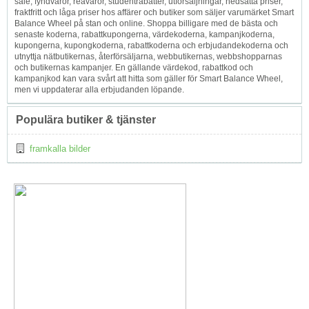
sale, fyndvaror, reavaror, studentrabatter, utförsäljningar, nedsatta priser,
fraktfritt och låga priser hos affärer och butiker som säljer varumärket Smart
Balance Wheel på stan och online. Shoppa billigare med de bästa och
senaste koderna, rabattkupongerna, värdekoderna, kampanjkoderna,
kupongerna, kupongkoderna, rabattkoderna och erbjudandekoderna och
utnyttja nätbutikernas, återförsäljarna, webbutikernas, webbshopparnas
och butikernas kampanjer. En gällande värdekod, rabattkod och
kampanjkod kan vara svårt att hitta som gäller för Smart Balance Wheel,
men vi uppdaterar alla erbjudanden löpande.
Populära butiker & tjänster
framkalla bilder