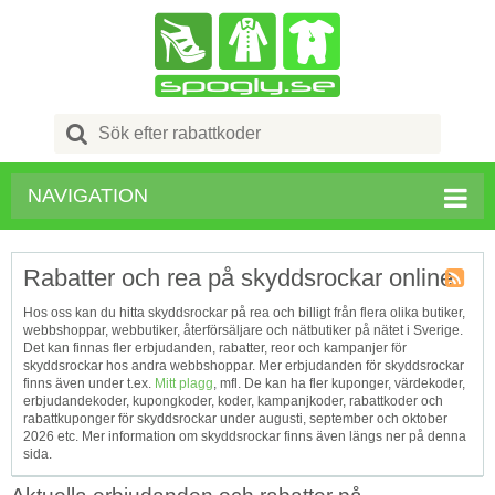
Search
for:
NAVIGATION
Rabatter och rea på skyddsrockar online
Kupong
Hos oss kan du hitta skyddsrockar på rea och billigt från flera olika butiker,
Tagg
webbshoppar, webbutiker, återförsäljare och nätbutiker på nätet i Sverige.
RSS
Det kan finnas fler erbjudanden, rabatter, reor och kampanjer för
skyddsrockar hos andra webbshoppar. Mer erbjudanden för skyddsrockar
finns även under t.ex.
Mitt plagg
, mfl. De kan ha fler kuponger, värdekoder,
erbjudandekoder, kupongkoder, koder, kampanjkoder, rabattkoder och
rabattkuponger för skyddsrockar under augusti, september och oktober
2026 etc. Mer information om skyddsrockar finns även längs ner på denna
sida.