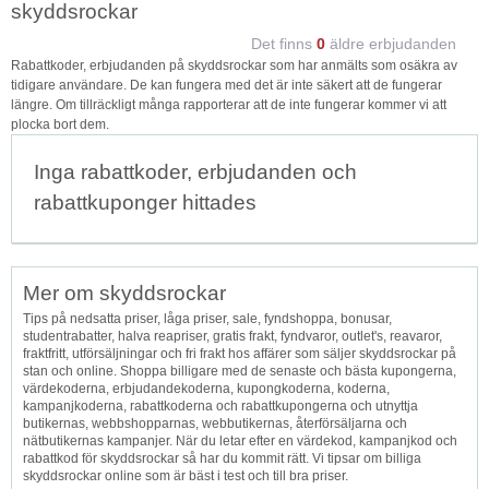
skyddsrockar
Det finns
0
äldre erbjudanden
Rabattkoder, erbjudanden på skyddsrockar som har anmälts som osäkra av
tidigare användare. De kan fungera med det är inte säkert att de fungerar
längre. Om tillräckligt många rapporterar att de inte fungerar kommer vi att
plocka bort dem.
Inga rabattkoder, erbjudanden och
rabattkuponger hittades
Mer om skyddsrockar
Tips på nedsatta priser, låga priser, sale, fyndshoppa, bonusar,
studentrabatter, halva reapriser, gratis frakt, fyndvaror, outlet's, reavaror,
fraktfritt, utförsäljningar och fri frakt hos affärer som säljer skyddsrockar på
stan och online. Shoppa billigare med de senaste och bästa kupongerna,
värdekoderna, erbjudandekoderna, kupongkoderna, koderna,
kampanjkoderna, rabattkoderna och rabattkupongerna och utnyttja
butikernas, webbshopparnas, webbutikernas, återförsäljarna och
nätbutikernas kampanjer. När du letar efter en värdekod, kampanjkod och
rabattkod för skyddsrockar så har du kommit rätt. Vi tipsar om billiga
skyddsrockar online som är bäst i test och till bra priser.