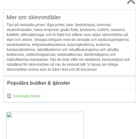
Topp
Mer om skinnmöbler
↑
Tips på nedsatta priser, låga priser, sale, fyndshoppa, bonusar,
studentrabatter, halva reapriser, gratis frakt, fyndvaror, outlet's, reavaror,
fraktfritt, utförsäljningar och fri frakt hos affärer som säljer skinnmöbler på
stan och online. Shoppa billigare med de senaste och bästa kupongerna,
värdekoderna, erbjudandekoderna, kupongkoderna, koderna,
kampanjkoderna, rabattkoderna och rabattkupongerna och utnyttja
butikernas, webbshopparnas, webbutikernas, återförsäljarna och
nätbutikernas kampanjer. När du letar efter en värdekod, kampanjkod och
rabattkod för skinnmöbler så har du kommit rätt. Vi tipsar om billiga
skinnmöbler online som är bäst i test och till bra priser.
Populära butiker & tjänster
framkalla bilder