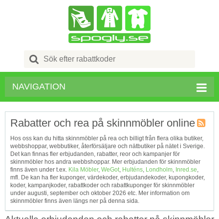
Search
for:
NAVIGATION
Rabatter och rea på skinnmöbler online
Kupong
Hos oss kan du hitta skinnmöbler på rea och billigt från flera olika butiker,
Tagg
webbshoppar, webbutiker, återförsäljare och nätbutiker på nätet i Sverige.
RSS
Det kan finnas fler erbjudanden, rabatter, reor och kampanjer för
skinnmöbler hos andra webbshoppar. Mer erbjudanden för skinnmöbler
finns även under t.ex.
Kila Möbler
,
WeGot
,
Hulténs
,
Londholm
,
Inred.se
,
mfl. De kan ha fler kuponger, värdekoder, erbjudandekoder, kupongkoder,
koder, kampanjkoder, rabattkoder och rabattkuponger för skinnmöbler
under augusti, september och oktober 2026 etc. Mer information om
skinnmöbler finns även längs ner på denna sida.