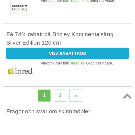
Villkor: -. Mer från:
Londholm
. Giltig tills vidare.
Få 74% rabatt på Brizley Kontinentalsäng
Silver Edition 120 cm
VISA RABATTKOD
Villkor: -. Mer från:
Inred.se
. Giltig tills vidare.
1
2
››
Topp
Frågor och svar om skinnmöbler
↑