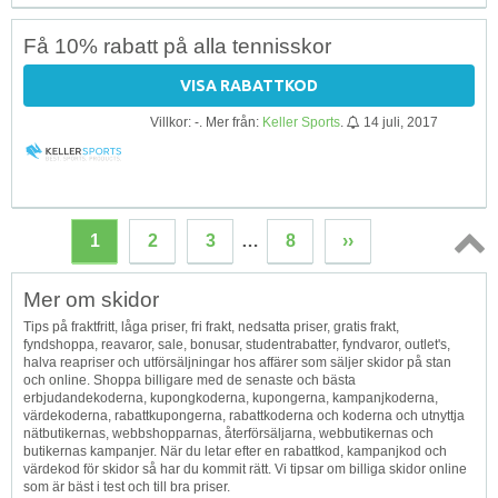
Få 10% rabatt på alla tennisskor
VISA RABATTKOD
Villkor: -. Mer från:
Keller Sports
.
14 juli, 2017
1
2
3
…
8
››
Topp
Mer om skidor
↑
Tips på fraktfritt, låga priser, fri frakt, nedsatta priser, gratis frakt,
fyndshoppa, reavaror, sale, bonusar, studentrabatter, fyndvaror, outlet's,
halva reapriser och utförsäljningar hos affärer som säljer skidor på stan
och online. Shoppa billigare med de senaste och bästa
erbjudandekoderna, kupongkoderna, kupongerna, kampanjkoderna,
värdekoderna, rabattkupongerna, rabattkoderna och koderna och utnyttja
nätbutikernas, webbshopparnas, återförsäljarna, webbutikernas och
butikernas kampanjer. När du letar efter en rabattkod, kampanjkod och
värdekod för skidor så har du kommit rätt. Vi tipsar om billiga skidor online
som är bäst i test och till bra priser.