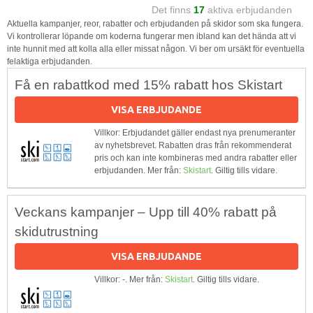
Det finns
17
aktiva erbjudanden
Aktuella kampanjer, reor, rabatter och erbjudanden på skidor som ska fungera.
Vi kontrollerar löpande om koderna fungerar men ibland kan det hända att vi
inte hunnit med att kolla alla eller missat någon. Vi ber om ursäkt för eventuella
felaktiga erbjudanden.
Få en rabattkod med 15% rabatt hos Skistart
VISA ERBJUDANDE
Villkor: Erbjudandet gäller endast nya prenumeranter
av nyhetsbrevet. Rabatten dras från rekommenderat
pris och kan inte kombineras med andra rabatter eller
erbjudanden. Mer från:
Skistart
. Giltig tills vidare.
Veckans kampanjer – Upp till 40% rabatt på
skidutrustning
VISA ERBJUDANDE
Villkor: -. Mer från:
Skistart
. Giltig tills vidare.