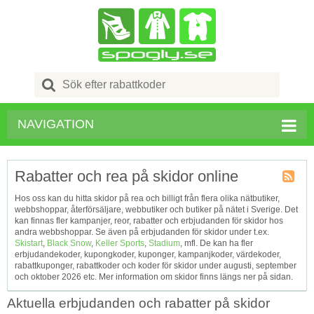
Search
for:
NAVIGATION
Rabatter och rea på skidor online
Kupong
Hos oss kan du hitta skidor på rea och billigt från flera olika nätbutiker,
Tagg
webbshoppar, återförsäljare, webbutiker och butiker på nätet i Sverige. Det
RSS
kan finnas fler kampanjer, reor, rabatter och erbjudanden för skidor hos
andra webbshoppar. Se även på erbjudanden för skidor under t.ex.
Skistart
,
Black Snow
,
Keller Sports
,
Stadium
, mfl. De kan ha fler
erbjudandekoder, kupongkoder, kuponger, kampanjkoder, värdekoder,
rabattkuponger, rabattkoder och koder för skidor under augusti, september
och oktober 2026 etc. Mer information om skidor finns längs ner på sidan.
Aktuella erbjudanden och rabatter på skidor