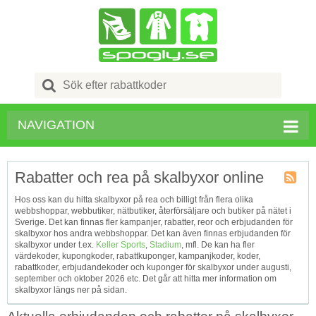
Search
for:
NAVIGATION
Rabatter och rea på skalbyxor online
Kupong
Hos oss kan du hitta skalbyxor på rea och billigt från flera olika
Tagg
webbshoppar, webbutiker, nätbutiker, återförsäljare och butiker på nätet i
RSS
Sverige. Det kan finnas fler kampanjer, rabatter, reor och erbjudanden för
skalbyxor hos andra webbshoppar. Det kan även finnas erbjudanden för
skalbyxor under t.ex.
Keller Sports
,
Stadium
, mfl. De kan ha fler
värdekoder, kupongkoder, rabattkuponger, kampanjkoder, koder,
rabattkoder, erbjudandekoder och kuponger för skalbyxor under augusti,
september och oktober 2026 etc. Det går att hitta mer information om
skalbyxor längs ner på sidan.