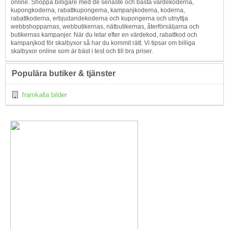
online. Shoppa billigare med de senaste och bästa värdekoderna,
kupongkoderna, rabattkupongerna, kampanjkoderna, koderna,
rabattkoderna, erbjudandekoderna och kupongerna och utnyttja
webbshopparnas, webbutikernas, nätbutikernas, återförsäljarna och
butikernas kampanjer. När du letar efter en värdekod, rabattkod och
kampanjkod för skalbyxor så har du kommit rätt. Vi tipsar om billiga
skalbyxor online som är bäst i test och till bra priser.
Populära butiker & tjänster
framkalla bilder