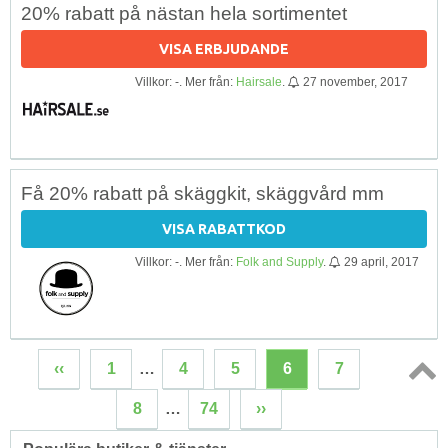
20% rabatt på nästan hela sortimentet
VISA ERBJUDANDE
Villkor: -. Mer från:
Hairsale
.
27 november, 2017
Få 20% rabatt på skäggkit, skäggvård mm
VISA RABATTKOD
Villkor: -. Mer från:
Folk and Supply
.
29 april, 2017
‹‹
1
…
4
5
6
7
Topp
8
…
74
››
↑