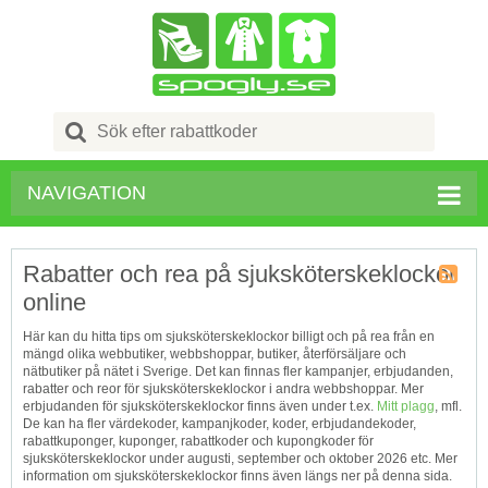
Search
for:
NAVIGATION
Rabatter och rea på sjuksköterskeklockor
online
Kupong
Tagg
Här kan du hitta tips om sjuksköterskeklockor billigt och på rea från en
RSS
mängd olika webbutiker, webbshoppar, butiker, återförsäljare och
nätbutiker på nätet i Sverige. Det kan finnas fler kampanjer, erbjudanden,
rabatter och reor för sjuksköterskeklockor i andra webbshoppar. Mer
erbjudanden för sjuksköterskeklockor finns även under t.ex.
Mitt plagg
, mfl.
De kan ha fler värdekoder, kampanjkoder, koder, erbjudandekoder,
rabattkuponger, kuponger, rabattkoder och kupongkoder för
sjuksköterskeklockor under augusti, september och oktober 2026 etc. Mer
information om sjuksköterskeklockor finns även längs ner på denna sida.