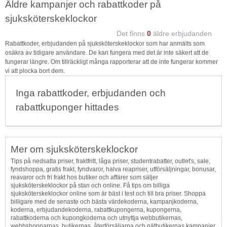
Äldre kampanjer och rabattkoder på
sjuksköterskeklockor
Det finns
0
äldre erbjudanden
Rabattkoder, erbjudanden på sjuksköterskeklockor som har anmälts som
osäkra av tidigare användare. De kan fungera med det är inte säkert att de
fungerar längre. Om tillräckligt många rapporterar att de inte fungerar kommer
vi att plocka bort dem.
Inga rabattkoder, erbjudanden och
rabattkuponger hittades
Mer om sjuksköterskeklockor
Tips på nedsatta priser, fraktfritt, låga priser, studentrabatter, outlet's, sale,
fyndshoppa, gratis frakt, fyndvaror, halva reapriser, utförsäljningar, bonusar,
reavaror och fri frakt hos butiker och affärer som säljer
sjuksköterskeklockor på stan och online. Få tips om billiga
sjuksköterskeklockor online som är bäst i test och till bra priser. Shoppa
billigare med de senaste och bästa värdekoderna, kampanjkoderna,
koderna, erbjudandekoderna, rabattkupongerna, kupongerna,
rabattkoderna och kupongkoderna och utnyttja webbutikernas,
webbshopparnas, butikernas, återförsäljarna och nätbutikernas kampanjer.