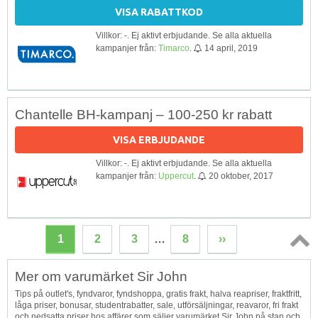
VISA RABATTKOD
Villkor: -. Ej aktivt erbjudande. Se alla aktuella
kampanjer från:
Timarco
.
14 april, 2019
Chantelle BH-kampanj – 100-250 kr rabatt
VISA ERBJUDANDE
Villkor: -. Ej aktivt erbjudande. Se alla aktuella
kampanjer från:
Uppercut
.
20 oktober, 2017
1
2
3
…
8
››
Topp
Mer om varumärket Sir John
↑
Tips på outlet's, fyndvaror, fyndshoppa, gratis frakt, halva reapriser, fraktfritt,
låga priser, bonusar, studentrabatter, sale, utförsäljningar, reavaror, fri frakt
och nedsatta priser hos affärer som säljer varumärket Sir John på stan och