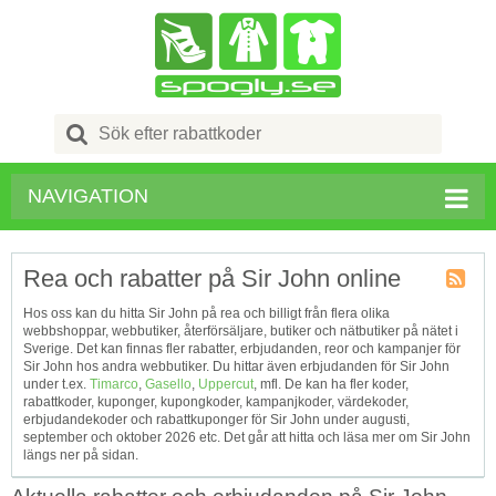
Search
for:
NAVIGATION
Rea och rabatter på Sir John online
Kupong
Hos oss kan du hitta Sir John på rea och billigt från flera olika
Tagg
webbshoppar, webbutiker, återförsäljare, butiker och nätbutiker på nätet i
RSS
Sverige. Det kan finnas fler rabatter, erbjudanden, reor och kampanjer för
Sir John hos andra webbutiker. Du hittar även erbjudanden för Sir John
under t.ex.
Timarco
,
Gasello
,
Uppercut
, mfl. De kan ha fler koder,
rabattkoder, kuponger, kupongkoder, kampanjkoder, värdekoder,
erbjudandekoder och rabattkuponger för Sir John under augusti,
september och oktober 2026 etc. Det går att hitta och läsa mer om Sir John
längs ner på sidan.