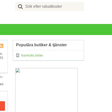
Search
for:
Populära butiker & tjänster
Kupong
ge.
framkalla bilder
Tagg
831
RSS
de
det