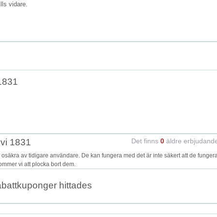
ills vidare.
1831
evi 1831
Det finns
0
äldre erbjudand
säkra av tidigare användare. De kan fungera med det är inte säkert att de funger
kommer vi att plocka bort dem.
abattkuponger hittades