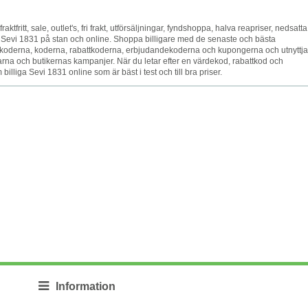
raktfritt, sale, outlet's, fri frakt, utförsäljningar, fyndshoppa, halva reapriser, nedsatta
t Sevi 1831 på stan och online. Shoppa billigare med de senaste och bästa
oderna, koderna, rabattkoderna, erbjudandekoderna och kupongerna och utnyttja
rna och butikernas kampanjer. När du letar efter en värdekod, rabattkod och
illiga Sevi 1831 online som är bäst i test och till bra priser.
Information