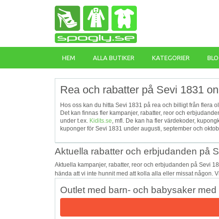
HEM
ALLA BUTIKER
KATEGORIER
BLO
Rea och rabatter på Sevi 1831 on
Hos oss kan du hitta Sevi 1831 på rea och billigt från flera o
Det kan finnas fler kampanjer, rabatter, reor och erbjudand
under t.ex.
Kidits.se
, mfl. De kan ha fler värdekoder, kupon
kuponger för Sevi 1831 under augusti, september och oktober
Aktuella rabatter och erbjudanden på 
Aktuella kampanjer, rabatter, reor och erbjudanden på Sevi 1
hända att vi inte hunnit med att kolla alla eller missat någon. 
Outlet med barn- och babysaker med u