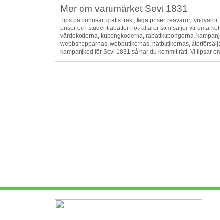
Mer om varumärket Sevi 1831
Tips på bonusar, gratis frakt, låga priser, reavaror, fyndvaror, f
priser och studentrabatter hos affärer som säljer varumärke
värdekoderna, kupongkoderna, rabattkupongerna, kampanjk
webbshopparnas, webbutikernas, nätbutikernas, återförsälja
kampanjkod för Sevi 1831 så har du kommit rätt. Vi tipsar om b