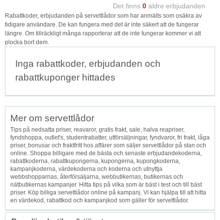
Det finns
0
äldre erbjudanden
Rabattkoder, erbjudanden på servettlådor som har anmälts som osäkra av
tidigare användare. De kan fungera med det är inte säkert att de fungerar
längre. Om tillräckligt många rapporterar att de inte fungerar kommer vi att
plocka bort dem.
Inga rabattkoder, erbjudanden och
rabattkuponger hittades
Mer om servettlådor
Tips på nedsatta priser, reavaror, gratis frakt, sale, halva reapriser,
fyndshoppa, outlet's, studentrabatter, utförsäljningar, fyndvaror, fri frakt, låga
priser, bonusar och fraktfritt hos affärer som säljer servettlådor på stan och
online. Shoppa billigare med de bästa och senaste erbjudandekoderna,
rabattkoderna, rabattkupongerna, kupongerna, kupongkoderna,
kampanjkoderna, värdekoderna och koderna och utnyttja
webbshopparnas, återförsäljarna, webbutikernas, butikernas och
nätbutikernas kampanjer. Hitta tips på vilka som är bäst i test och till bäst
priser. Köp billiga servettlådor online på kampanj. Vi kan hjälpa till att hitta
en värdekod, rabattkod och kampanjkod som gäller för servettlådor.