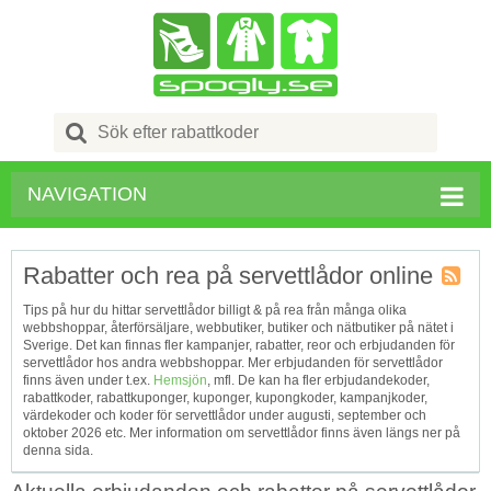
Search
for:
NAVIGATION
Rabatter och rea på servettlådor online
Kupong
Tips på hur du hittar servettlådor billigt & på rea från många olika
Tagg
webbshoppar, återförsäljare, webbutiker, butiker och nätbutiker på nätet i
RSS
Sverige. Det kan finnas fler kampanjer, rabatter, reor och erbjudanden för
servettlådor hos andra webbshoppar. Mer erbjudanden för servettlådor
finns även under t.ex.
Hemsjön
, mfl. De kan ha fler erbjudandekoder,
rabattkoder, rabattkuponger, kuponger, kupongkoder, kampanjkoder,
värdekoder och koder för servettlådor under augusti, september och
oktober 2026 etc. Mer information om servettlådor finns även längs ner på
denna sida.