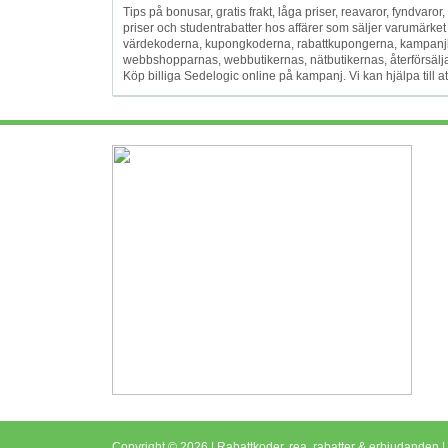
Tips på bonusar, gratis frakt, låga priser, reavaror, fyndvaror, f
priser och studentrabatter hos affärer som säljer varumärke
värdekoderna, kupongkoderna, rabattkupongerna, kampanjk
webbshopparnas, webbutikernas, nätbutikernas, återförsäljarna
Köp billiga Sedelogic online på kampanj. Vi kan hjälpa till 
Copyright © 2026 | Rabattkoder, rea, rabatter & erbjudanden |