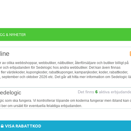
GG & NYHETER
line
or av olika webbshoppar, webbutiker, nätbutiker, återförsäljare och butiker billigt på
reor och erbjudanden för Sedelogic hos andra webbutiker. Det kan även finnas
a fler värdekoder, kupongkoder, rabattkuponger, kampanjkoder, koder, rabattkoder,
september och oktober 2026 etc. Det går att hitta mer information om Sedelogic l
Sedelogic
Det finns
6
aktiva erbjudand
gic som ska fungera. Vi kontrollerar löpande om koderna fungerar men ibland kan 
Vi ber om ursäkt för eventuella felaktiga erbjudanden.
VISA RABATTKOD