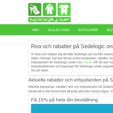
HEM
ALLA BUTIKER
KATEGORIER
BLO
Rea och rabatter på Sedelogic on
Vi listar och hjälper dig att hitta Sedelogic på rea från mass
nätet i Sverige. Det kan finnas andra kampanjer, rabatter, 
erbjudanden för Sedelogic under t.ex.
Horze
, mfl. De kan h
erbjudandekoder och kuponger för Sedelogic under augusti, 
ner på sidan.
Aktuella rabatter och erbjudanden på 
Aktuella kampanjer, rabatter, reor och erbjudanden på Sedelo
hända att vi inte hunnit med att kolla alla eller missat någon. 
Få 15% på hela din beställning