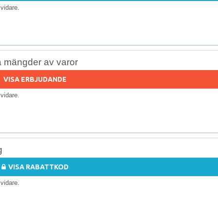
s vidare.
å mängder av varor
VISA ERBJUDANDE
s vidare.
g
VISA RABATTKOD
s vidare.