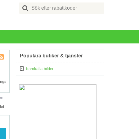
Search
for:
Populära butiker & tjänster
Kupong
framkalla bilder
Tagg
RSS
ängs
en
det