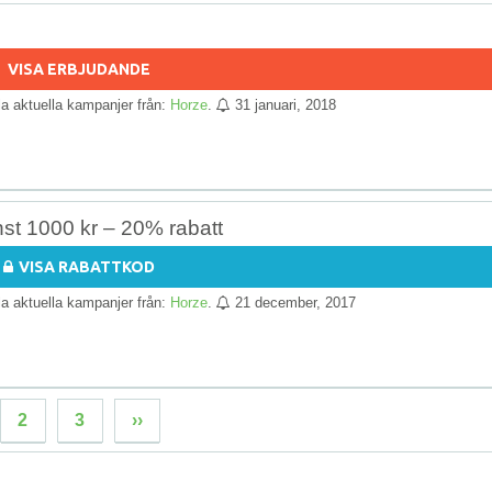
VISA ERBJUDANDE
lla aktuella kampanjer från:
Horze
.
31 januari, 2018
nst 1000 kr – 20% rabatt
VISA RABATTKOD
lla aktuella kampanjer från:
Horze
.
21 december, 2017
2
3
››