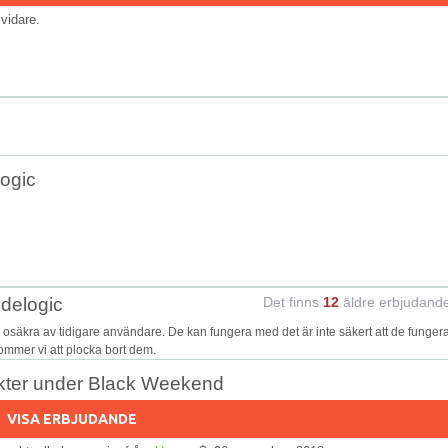
s vidare.
ogic
delogic
Det finns
12
äldre erbjudand
säkra av tidigare användare. De kan fungera med det är inte säkert att de funger
kommer vi att plocka bort dem.
dukter under Black Weekend
VISA ERBJUDANDE