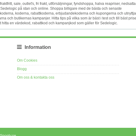
raktfritt, sale, outlet's, fri frakt, utförsäljningar, fyndshoppa, halva reapriser, nedsatta
t Sedelogic på stan och online. Shoppa billigare med de bästa och senaste
oderna, koderna, rabattkoderna, erbjudandekoderna och kupongerna och utnyttja
 och butikernas kampanjer. Hitta tips på vilka som är bäst i test och till bäst prise
att hitta en värdekod, rabattkod och kampanjkod som gäller för Sedelogic.
Information
Om Cookies
Blogg
Om oss & kontakta oss
 Spogly.se