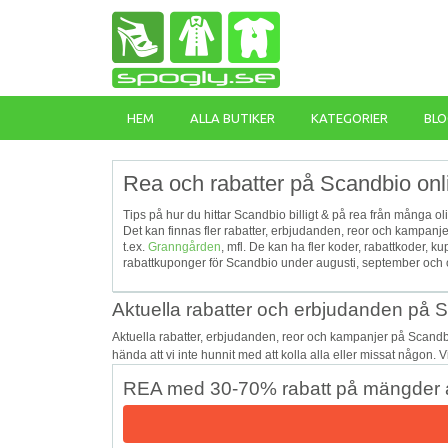
HEM
ALLA BUTIKER
KATEGORIER
BLO
Rea och rabatter på Scandbio onl
Tips på hur du hittar Scandbio billigt & på rea från många ol
Det kan finnas fler rabatter, erbjudanden, reor och kampan
t.ex.
Granngården
, mfl. De kan ha fler koder, rabattkoder
rabattkuponger för Scandbio under augusti, september och o
Aktuella rabatter och erbjudanden på 
Aktuella rabatter, erbjudanden, reor och kampanjer på Scandb
hända att vi inte hunnit med att kolla alla eller missat någon. 
REA med 30-70% rabatt på mängder a