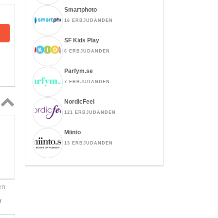
Smartphoto
16 ERBJUDANDEN
SF Kids Play
6 ERBJUDANDEN
Parfym.se
7 ERBJUDANDEN
NordicFeel
121 ERBJUDANDEN
Topp
↑
Miinto
13 ERBJUDANDEN
en
r