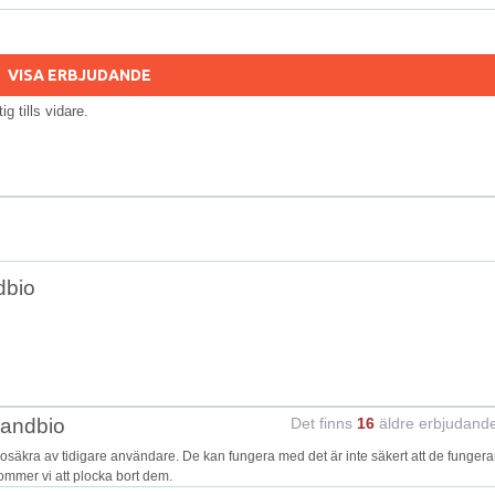
VISA ERBJUDANDE
tig tills vidare.
dbio
candbio
Det finns
16
äldre erbjudand
äkra av tidigare användare. De kan fungera med det är inte säkert att de fungera
kommer vi att plocka bort dem.