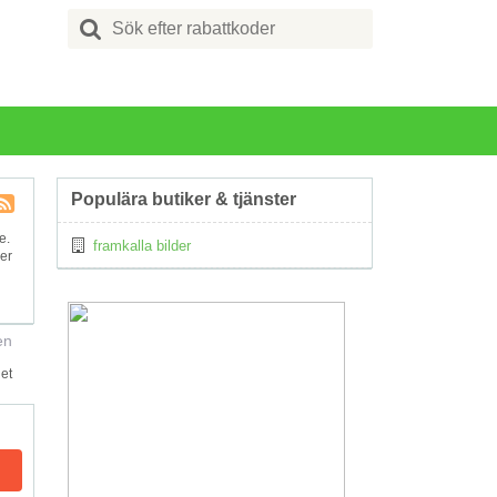
Search
for:
Populära butiker & tjänster
Kupong
e.
framkalla bilder
Tagg
er
RSS
en
et