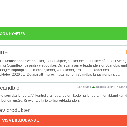
GG & NYHETER
ine
ika webbshoppar, webbutiker, återförsäljare, butiker och nätbutiker på nätet i Sverig
jer för Scandbio hos andra webbutiker. Du hittar även erbjudanden för Scandbio und
, kuponger, kupongkoder, kampanjkoder, värdekoder, erbjudandekoder och
ktober 2026 etc. Det går att hitta och läsa mer om Scandbio längs ner på sidan.
Scandbio
Det finns
4
aktiva erbjudand
io som ska fungera. Vi kontrollerar löpande om koderna fungerar men ibland kan d
Vi ber om ursäkt för eventuella felaktiga erbjudanden.
v produkter
VISA ERBJUDANDE