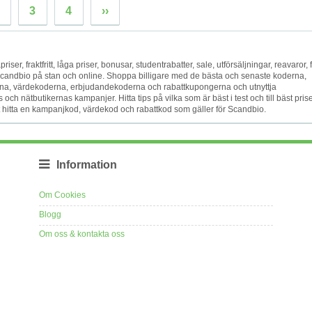
3
4
››
iser, fraktfritt, låga priser, bonusar, studentrabatter, sale, utförsäljningar, reavaror, f
 Scandbio på stan och online. Shoppa billigare med de bästa och senaste koderna,
a, värdekoderna, erbjudandekoderna och rabattkupongerna och utnyttja
h nätbutikernas kampanjer. Hitta tips på vilka som är bäst i test och till bäst prise
tt hitta en kampanjkod, värdekod och rabattkod som gäller för Scandbio.
Information
Om Cookies
Blogg
Om oss & kontakta oss