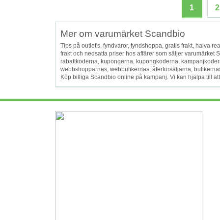
1
2
Mer om varumärket Scandbio
Tips på outlet's, fyndvaror, fyndshoppa, gratis frakt, halva reapr
frakt och nedsatta priser hos affärer som säljer varumärket
rabattkoderna, kupongerna, kupongkoderna, kampanjkodern
webbshopparnas, webbutikernas, återförsäljarna, butikernas oc
Köp billiga Scandbio online på kampanj. Vi kan hjälpa till a