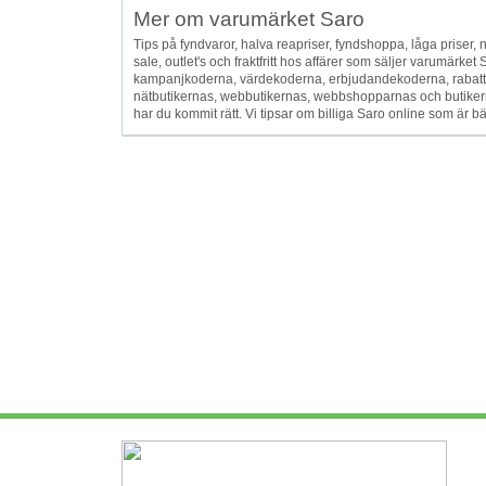
Mer om varumärket Saro
Tips på fyndvaror, halva reapriser, fyndshoppa, låga priser, ned
sale, outlet's och fraktfritt hos affärer som säljer varumärk
kampanjkoderna, värdekoderna, erbjudandekoderna, rabattk
nätbutikernas, webbutikernas, webbshopparnas och butikern
har du kommit rätt. Vi tipsar om billiga Saro online som är bäst 