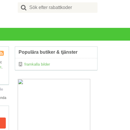
Search
for:
Populära butiker & tjänster
Kupong
t
framkalla bilder
Tagg
e
,
RSS
de
ända