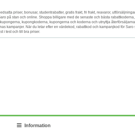
satta priser, bonusar, studentrabatter, gratis frakt, fri frakt, reavaror, utförsäljningar
et Saro på stan och online. Shoppa billigare med de senaste och bästa rabattkoderna,
upongerna, kupongkoderna, kupongerna och koderna och utnyttja återförsäljarna
as kampanjer. När du letar efter en värdekod, rabattkod och kampanjkod för Saro 
i test och till bra priser.
Information