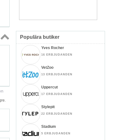
Populära butiker
Topp
Yves Rocher
↑
16 ERBJUDANDEN
VetZoo
13 ERBJUDANDEN
Uppercut
en
17 ERBJUDANDEN
gre.
Stylepit
22 ERBJUDANDEN
Stadium
5 ERBJUDANDEN