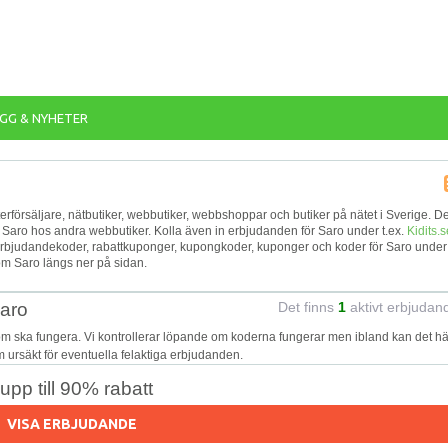
GG & NYHETER
återförsäljare, nätbutiker, webbutiker, webbshoppar och butiker på nätet i Sverige. De
ör Saro hos andra webbutiker. Kolla även in erbjudanden för Saro under t.ex.
Kidits.s
 erbjudandekoder, rabattkuponger, kupongkoder, kuponger och koder för Saro under
om Saro längs ner på sidan.
Saro
Det finns
1
aktivt erbjudan
om ska fungera. Vi kontrollerar löpande om koderna fungerar men ibland kan det h
 om ursäkt för eventuella felaktiga erbjudanden.
pp till 90% rabatt
VISA ERBJUDANDE