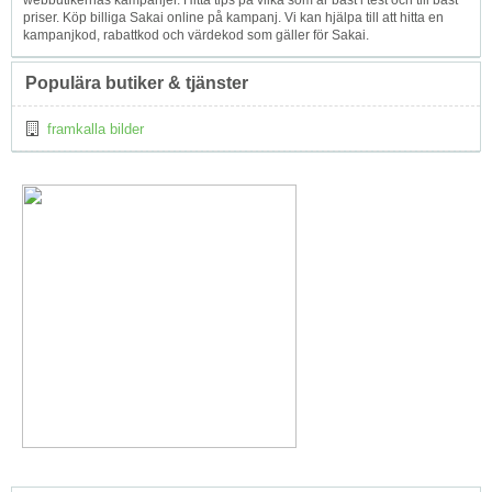
webbutikernas kampanjer. Hitta tips på vilka som är bäst i test och till bäst
priser. Köp billiga Sakai online på kampanj. Vi kan hjälpa till att hitta en
kampanjkod, rabattkod och värdekod som gäller för Sakai.
Populära butiker & tjänster
framkalla bilder