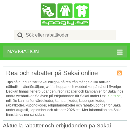
Search
for:
NAVIGATION
Rea och rabatter på Sakai online
Kupong
Tips på hur du hittar Sakai billigt & på rea från många olika butiker,
Tagg
nätbutiker, återförsäljare, webbshoppar och webbutiker på nätet i Sverige.
RSS
Det kan finnas fler erbjudanden, reor, rabatter och kampanjer för Sakai hos
andra webbutiker. Se även på erbjudanden för Sakai under t.ex.
Kidits.se
,
mfl. De kan ha fler värdekoder, kampanjkoder, kuponger, koder,
rabattkoder, kupongkoder, erbjudandekoder och rabattkuponger för Sakai
under augusti, september och oktober 2026 etc. Mer information om Sakai
finns längs ner på sidan.
Aktuella rabatter och erbjudanden på Sakai