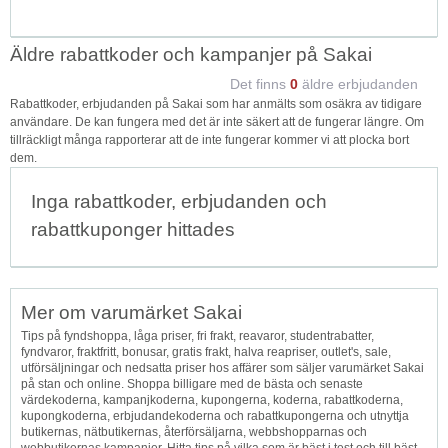
Äldre rabattkoder och kampanjer på Sakai
Det finns
0
äldre erbjudanden
Rabattkoder, erbjudanden på Sakai som har anmälts som osäkra av tidigare
användare. De kan fungera med det är inte säkert att de fungerar längre. Om
tillräckligt många rapporterar att de inte fungerar kommer vi att plocka bort
dem.
Inga rabattkoder, erbjudanden och
rabattkuponger hittades
Mer om varumärket Sakai
Tips på fyndshoppa, låga priser, fri frakt, reavaror, studentrabatter,
fyndvaror, fraktfritt, bonusar, gratis frakt, halva reapriser, outlet's, sale,
utförsäljningar och nedsatta priser hos affärer som säljer varumärket Sakai
på stan och online. Shoppa billigare med de bästa och senaste
värdekoderna, kampanjkoderna, kupongerna, koderna, rabattkoderna,
kupongkoderna, erbjudandekoderna och rabattkupongerna och utnyttja
butikernas, nätbutikernas, återförsäljarna, webbshopparnas och