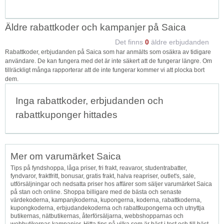
Äldre rabattkoder och kampanjer på Saica
Det finns
0
äldre erbjudanden
Rabattkoder, erbjudanden på Saica som har anmälts som osäkra av tidigare
användare. De kan fungera med det är inte säkert att de fungerar längre. Om
tillräckligt många rapporterar att de inte fungerar kommer vi att plocka bort
dem.
Inga rabattkoder, erbjudanden och
rabattkuponger hittades
Mer om varumärket Saica
Tips på fyndshoppa, låga priser, fri frakt, reavaror, studentrabatter,
fyndvaror, fraktfritt, bonusar, gratis frakt, halva reapriser, outlet's, sale,
utförsäljningar och nedsatta priser hos affärer som säljer varumärket Saica
på stan och online. Shoppa billigare med de bästa och senaste
värdekoderna, kampanjkoderna, kupongerna, koderna, rabattkoderna,
kupongkoderna, erbjudandekoderna och rabattkupongerna och utnyttja
butikernas, nätbutikernas, återförsäljarna, webbshopparnas och