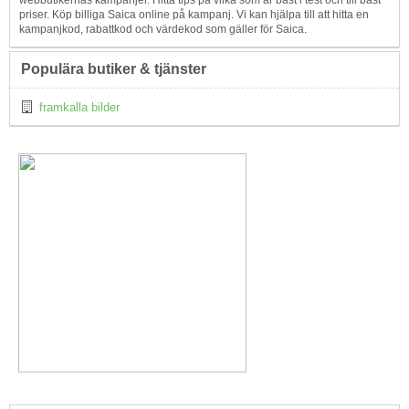
webbutikernas kampanjer. Hitta tips på vilka som är bäst i test och till bäst
priser. Köp billiga Saica online på kampanj. Vi kan hjälpa till att hitta en
kampanjkod, rabattkod och värdekod som gäller för Saica.
Populära butiker & tjänster
framkalla bilder