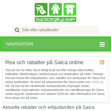
Search
for:
NAVIGATION
Rea och rabatter på Saica online
Kupong
Tips på hur du hittar Saica billigt & på rea från många olika butiker,
Tagg
nätbutiker, återförsäljare, webbshoppar och webbutiker på nätet i Sverige.
RSS
Det kan finnas fler erbjudanden, reor, rabatter och kampanjer för Saica hos
andra webbutiker. Se även på erbjudanden för Saica under t.ex.
Kidits.se
,
mfl. De kan ha fler värdekoder, kampanjkoder, kuponger, koder,
rabattkoder, kupongkoder, erbjudandekoder och rabattkuponger för Saica
under augusti, september och oktober 2026 etc. Mer information om Saica
finns längs ner på sidan.
Aktuella rabatter och erbjudanden på Saica