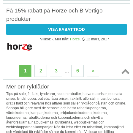
Få 15% rabatt på Horze och B Vertigo
produkter
VISA RABATTKOD
Villkor: -. Mer från:
Horze
.
12 mars, 2017
1
2
3
…
6
››
Topp
Mer om ryktlådor
↑
Tips på sale, fri frakt, fyndvaror, studentrabatter, halva reapriser, nedsatta
priser, fyndshoppa, outlet's, låga priser, fraktfritt, utförsäljningar, bonusar,
gratis frakt och reavaror hos affärer som säljer ryktlådor på stan och online.
Shoppa billigare med de senaste och bästa rabattkupongerna,
värdekoderna, kampanjkoderna, erbjudandekoderna, koderna,
kupongerna, rabattkoderna och kupongkoderna och utnyttja
återförsäljarna, nätbutikernas, butikernas, webbutikernas och
webbshopparnas kampanjer. När du letar efter en rabattkod, kampanjkod
och värdekod för ryktlådor så har du kommit rätt. Vi tipsar om billiga