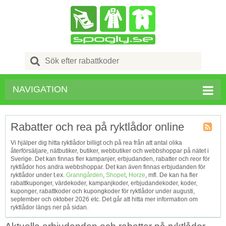
Search
for:
NAVIGATION
Rabatter och rea på ryktlådor online
Kupong
Vi hjälper dig hitta ryktlådor billigt och på rea från att antal olika
Tagg
återförsäljare, nätbutiker, butiker, webbutiker och webbshoppar på nätet i
RSS
Sverige. Det kan finnas fler kampanjer, erbjudanden, rabatter och reor för
ryktlådor hos andra webbshoppar. Det kan även finnas erbjudanden för
ryktlådor under t.ex.
Granngården
,
Shopet
,
Horze
, mfl. De kan ha fler
rabattkuponger, värdekoder, kampanjkoder, erbjudandekoder, koder,
kuponger, rabattkoder och kupongkoder för ryktlådor under augusti,
september och oktober 2026 etc. Det går att hitta mer information om
ryktlådor längs ner på sidan.