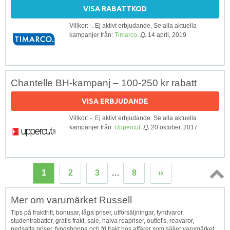
VISA RABATTKOD
Villkor: -. Ej aktivt erbjudande. Se alla aktuella
kampanjer från:
Timarco
.
14 april, 2019
Chantelle BH-kampanj – 100-250 kr rabatt
VISA ERBJUDANDE
Villkor: -. Ej aktivt erbjudande. Se alla aktuella
kampanjer från:
Uppercut
.
20 oktober, 2017
1
2
3
…
8
››
Topp
Mer om varumärket Russell
↑
Tips på fraktfritt, bonusar, låga priser, utförsäljningar, fyndvaror,
studentrabatter, gratis frakt, sale, halva reapriser, outlet's, reavaror,
nedsatta priser, fyndshoppa och fri frakt hos affärer som säljer varumärket