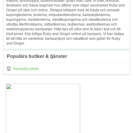
fraktfritt, fyndshoppa, studentrabatter, gratis frakt, sale, fri frakt, bonusar,
fyndvaror och halva reapriser hos affärer som säljer varumärket Ruby and
Ginger på stan och online. Shoppa billigare med de bästa och senaste
kupongkoderna, koderna, erbjudandekoderna, kampanjkoderna,
kupongerna, värdekoderna, rabattkupongerna och rabattkoderna och
utnyttja återförsäljarna, nätbutikernas, butikernas, webbutikernas och
webbshopparnas kampanjer. Hitta tips på vilka som är bäst i test och till
bäst priser. Köp billiga Ruby and Ginger online på kampanj. Vi kan hjälpa
till att hitta en värdekod, kampanjkod och rabattkod som gäller för Ruby
and Ginger.
Populära butiker & tjänster
framkalla bilder