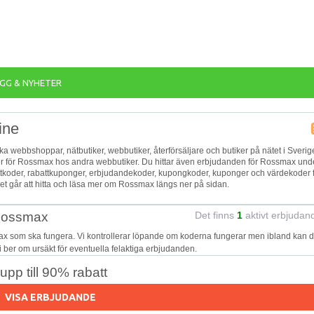
GG & NYHETER
ine
ika webbshoppar, nätbutiker, webbutiker, återförsäljare och butiker på nätet i Sverig
jer för Rossmax hos andra webbutiker. Du hittar även erbjudanden för Rossmax und
battkoder, rabattkuponger, erbjudandekoder, kupongkoder, kuponger och värdekoder 
t går att hitta och läsa mer om Rossmax längs ner på sidan.
 Rossmax
Det finns
1
aktivt erbjudan
ax som ska fungera. Vi kontrollerar löpande om koderna fungerar men ibland kan d
Vi ber om ursäkt för eventuella felaktiga erbjudanden.
pp till 90% rabatt
VISA ERBJUDANDE