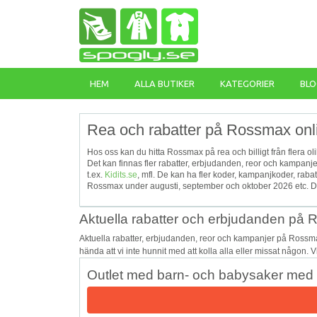
HEM
ALLA BUTIKER
KATEGORIER
BLO
Rea och rabatter på Rossmax onl
Hos oss kan du hitta Rossmax på rea och billigt från flera ol
Det kan finnas fler rabatter, erbjudanden, reor och kampan
t.ex.
Kidits.se
, mfl. De kan ha fler koder, kampanjkoder, ra
Rossmax under augusti, september och oktober 2026 etc. De
Aktuella rabatter och erbjudanden på
Aktuella rabatter, erbjudanden, reor och kampanjer på Rossm
hända att vi inte hunnit med att kolla alla eller missat någon. 
Outlet med barn- och babysaker med u