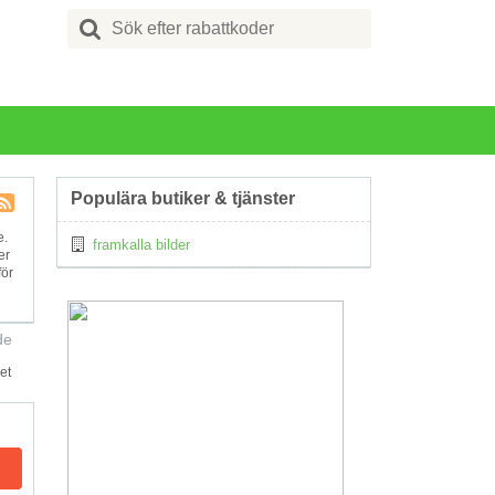
Search
for:
Populära butiker & tjänster
Kupong
e.
framkalla bilder
Tagg
er
RSS
för
de
et