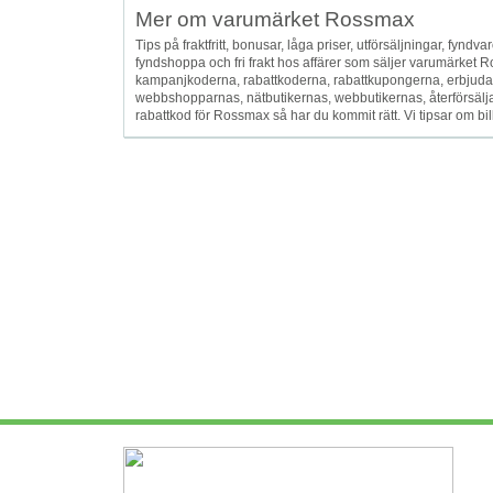
Mer om varumärket Rossmax
Tips på fraktfritt, bonusar, låga priser, utförsäljningar, fyndvar
fyndshoppa och fri frakt hos affärer som säljer varumärket
kampanjkoderna, rabattkoderna, rabattkupongerna, erbjud
webbshopparnas, nätbutikernas, webbutikernas, återförsälj
rabattkod för Rossmax så har du kommit rätt. Vi tipsar om bill