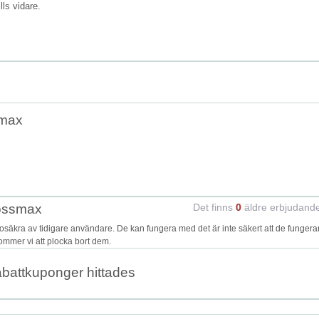
ills vidare.
smax
Rossmax
Det finns
0
äldre erbjudand
kra av tidigare användare. De kan fungera med det är inte säkert att de fungera
kommer vi att plocka bort dem.
abattkuponger hittades