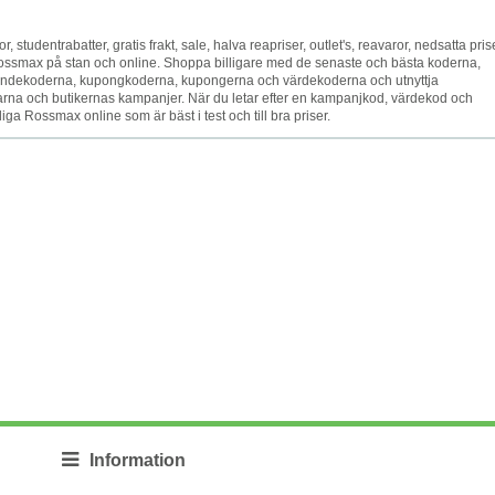
or, studentrabatter, gratis frakt, sale, halva reapriser, outlet's, reavaror, nedsatta pris
 Rossmax på stan och online. Shoppa billigare med de senaste och bästa koderna,
andekoderna, kupongkoderna, kupongerna och värdekoderna och utnyttja
arna och butikernas kampanjer. När du letar efter en kampanjkod, värdekod och
iga Rossmax online som är bäst i test och till bra priser.
Information