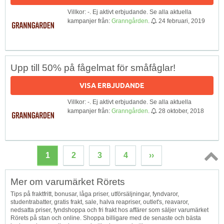
Villkor: -. Ej aktivt erbjudande. Se alla aktuella
kampanjer från:
Granngården
.
24 februari, 2019
Upp till 50% på fågelmat för småfåglar!
VISA ERBJUDANDE
Villkor: -. Ej aktivt erbjudande. Se alla aktuella
kampanjer från:
Granngården
.
28 oktober, 2018
1
2
3
4
››
Topp
Mer om varumärket Rörets
↑
Tips på fraktfritt, bonusar, låga priser, utförsäljningar, fyndvaror,
studentrabatter, gratis frakt, sale, halva reapriser, outlet's, reavaror,
nedsatta priser, fyndshoppa och fri frakt hos affärer som säljer varumärket
Rörets på stan och online. Shoppa billigare med de senaste och bästa