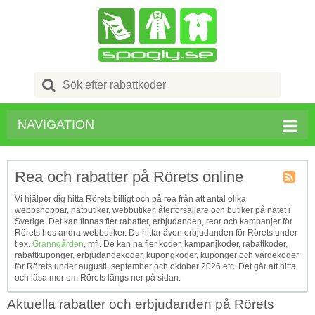
Search
for:
NAVIGATION
Rea och rabatter på Rörets online
Kupong
Vi hjälper dig hitta Rörets billigt och på rea från att antal olika
Tagg
webbshoppar, nätbutiker, webbutiker, återförsäljare och butiker på nätet i
RSS
Sverige. Det kan finnas fler rabatter, erbjudanden, reor och kampanjer för
Rörets hos andra webbutiker. Du hittar även erbjudanden för Rörets under
t.ex.
Granngården
, mfl. De kan ha fler koder, kampanjkoder, rabattkoder,
rabattkuponger, erbjudandekoder, kupongkoder, kuponger och värdekoder
för Rörets under augusti, september och oktober 2026 etc. Det går att hitta
och läsa mer om Rörets längs ner på sidan.
Aktuella rabatter och erbjudanden på Rörets