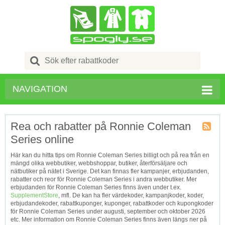
Search
for:
NAVIGATION
Rea och rabatter på Ronnie Coleman
Series online
Kupong
Tagg
Här kan du hitta tips om Ronnie Coleman Series billigt och på rea från en
RSS
mängd olika webbutiker, webbshoppar, butiker, återförsäljare och
nätbutiker på nätet i Sverige. Det kan finnas fler kampanjer, erbjudanden,
rabatter och reor för Ronnie Coleman Series i andra webbutiker. Mer
erbjudanden för Ronnie Coleman Series finns även under t.ex.
SupplementStore
, mfl. De kan ha fler värdekoder, kampanjkoder, koder,
erbjudandekoder, rabattkuponger, kuponger, rabattkoder och kupongkoder
för Ronnie Coleman Series under augusti, september och oktober 2026
etc. Mer information om Ronnie Coleman Series finns även längs ner på