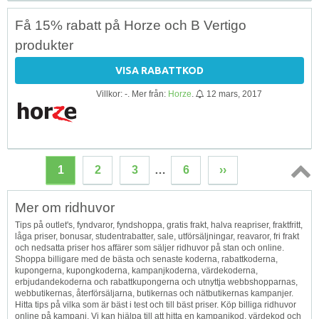
Få 15% rabatt på Horze och B Vertigo
produkter
VISA RABATTKOD
Villkor: -. Mer från:
Horze
.
12 mars, 2017
1
2
3
…
6
››
Topp
Mer om ridhuvor
↑
Tips på outlet's, fyndvaror, fyndshoppa, gratis frakt, halva reapriser, fraktfritt,
låga priser, bonusar, studentrabatter, sale, utförsäljningar, reavaror, fri frakt
och nedsatta priser hos affärer som säljer ridhuvor på stan och online.
Shoppa billigare med de bästa och senaste koderna, rabattkoderna,
kupongerna, kupongkoderna, kampanjkoderna, värdekoderna,
erbjudandekoderna och rabattkupongerna och utnyttja webbshopparnas,
webbutikernas, återförsäljarna, butikernas och nätbutikernas kampanjer.
Hitta tips på vilka som är bäst i test och till bäst priser. Köp billiga ridhuvor
online på kampanj. Vi kan hjälpa till att hitta en kampanjkod, värdekod och