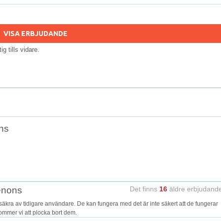
VISA ERBJUDANDE
tig tills vidare.
ns
enons
Det finns
16
äldre erbjudand
ra av tidigare användare. De kan fungera med det är inte säkert att de fungerar
kommer vi att plocka bort dem.