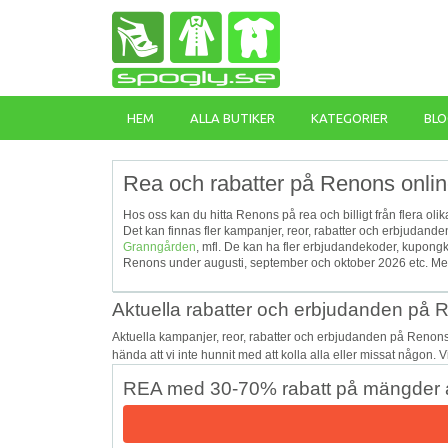
HEM
ALLA BUTIKER
KATEGORIER
BLO
Rea och rabatter på Renons onli
Hos oss kan du hitta Renons på rea och billigt från flera oli
Det kan finnas fler kampanjer, reor, rabatter och erbjudan
Granngården
, mfl. De kan ha fler erbjudandekoder, kupong
Renons under augusti, september och oktober 2026 etc. Mer
Aktuella rabatter och erbjudanden på
Aktuella kampanjer, reor, rabatter och erbjudanden på Renon
hända att vi inte hunnit med att kolla alla eller missat någon. 
REA med 30-70% rabatt på mängder a