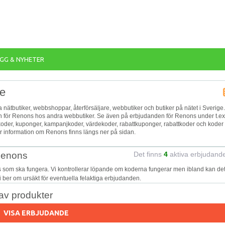
GG & NYHETER
ne
ka nätbutiker, webbshoppar, återförsäljare, webbutiker och butiker på nätet i Sverige.
den för Renons hos andra webbutiker. Se även på erbjudanden för Renons under t.ex
koder, kuponger, kampanjkoder, värdekoder, rabattkuponger, rabattkoder och koder 
 information om Renons finns längs ner på sidan.
 Renons
Det finns
4
aktiva erbjudand
s som ska fungera. Vi kontrollerar löpande om koderna fungerar men ibland kan de
Vi ber om ursäkt för eventuella felaktiga erbjudanden.
v produkter
VISA ERBJUDANDE