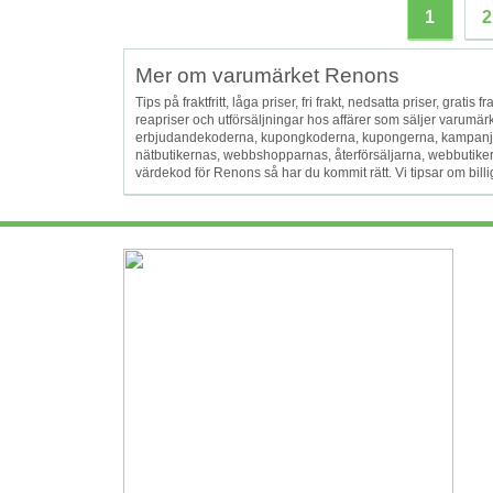
1
2
Mer om varumärket Renons
Tips på fraktfritt, låga priser, fri frakt, nedsatta priser, grati
reapriser och utförsäljningar hos affärer som säljer varum
erbjudandekoderna, kupongkoderna, kupongerna, kampanjko
nätbutikernas, webbshopparnas, återförsäljarna, webbutiker
värdekod för Renons så har du kommit rätt. Vi tipsar om billig