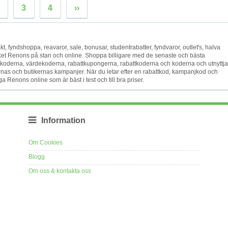
3
4
››
s frakt, fyndshoppa, reavaror, sale, bonusar, studentrabatter, fyndvaror, outlet's, halva
ärket Renons på stan och online. Shoppa billigare med de senaste och bästa
derna, värdekoderna, rabattkupongerna, rabattkoderna och koderna och utnyttja
nas och butikernas kampanjer. När du letar efter en rabattkod, kampanjkod och
a Renons online som är bäst i test och till bra priser.
Information
Om Cookies
Blogg
Om oss & kontakta oss