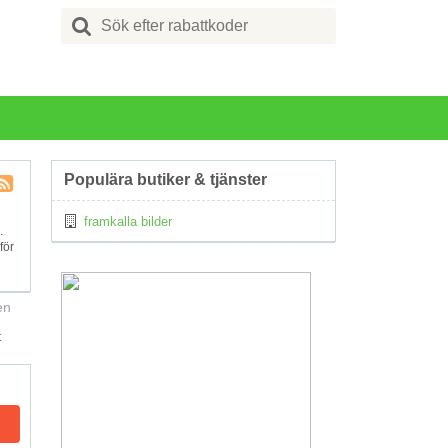
Search
for:
Populära butiker & tjänster
Kupong
framkalla bilder
Tagg
.
RSS
för
en
t