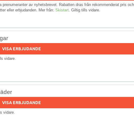
nya prenumeranter av nyhetsbrevet. Rabatten dras från rekommenderat pris och
ter eller erbjudanden. Mer från:
Skistart
. Giltig tills vidare.
ngar
VISA ERBJUDANDE
ills vidare.
läder
VISA ERBJUDANDE
lls vidare.