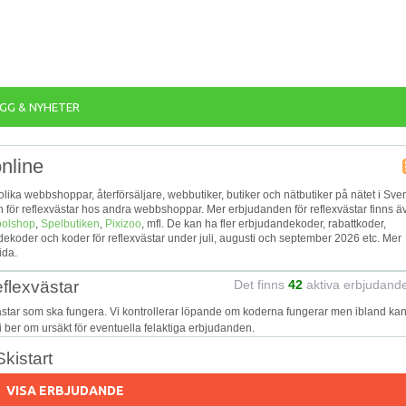
GG & NYHETER
online
 olika webbshoppar, återförsäljare, webbutiker, butiker och nätbutiker på nätet i Sver
en för reflexvästar hos andra webbshoppar. Mer erbjudanden för reflexvästar finns ä
olshop
,
Spelbutiken
,
Pixizoo
, mfl. De kan ha fler erbjudandekoder, rabattkoder,
koder och koder för reflexvästar under juli, augusti och september 2026 etc. Mer
ida.
eflexvästar
Det finns
42
aktiva erbjudand
västar som ska fungera. Vi kontrollerar löpande om koderna fungerar men ibland kan
Vi ber om ursäkt för eventuella felaktiga erbjudanden.
kistart
VISA ERBJUDANDE