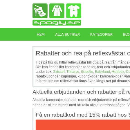
HEM
ALLA BUTIKER
KATEGORIER
BLO
Rabatter och rea på reflexvästar 
Tips på hur du hittar reflexvästar billigt & på rea från många
Det kan finnas fler kampanjer, rabatter, reor och erbjudand
under t.ex.
Skistart
,
Timarco
,
Gasello
,
Babyland
,
Hobbex
,
Co
rabattkuponger, kuponger, kupongkoder, kampanjkoder, värde
information om reflexvästar finns även längs ner på denna s
Aktuella erbjudanden och rabatter på r
Aktuella kampanjer, rabatter, reor och erbjudanden på reflex
hända att vi inte hunnit med att kolla alla eller missat någon. 
Få en rabattkod med 15% rabatt hos S