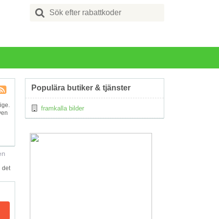
Search
for:
Populära butiker & tjänster
Kupong
ige.
framkalla bilder
Tagg
ven
RSS
en
 det