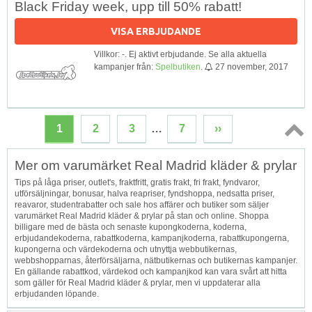
Black Friday week, upp till 50% rabatt!
VISA ERBJUDANDE
Villkor: -. Ej aktivt erbjudande. Se alla aktuella
kampanjer från:
Spelbutiken
.
27 november, 2017
1
2
3
…
7
››
Topp
Mer om varumärket Real Madrid kläder & prylar
↑
Tips på låga priser, outlet's, fraktfritt, gratis frakt, fri frakt, fyndvaror,
utförsäljningar, bonusar, halva reapriser, fyndshoppa, nedsatta priser,
reavaror, studentrabatter och sale hos affärer och butiker som säljer
varumärket Real Madrid kläder & prylar på stan och online. Shoppa
billigare med de bästa och senaste kupongkoderna, koderna,
erbjudandekoderna, rabattkoderna, kampanjkoderna, rabattkupongerna,
kupongerna och värdekoderna och utnyttja webbutikernas,
webbshopparnas, återförsäljarna, nätbutikernas och butikernas kampanjer.
En gällande rabattkod, värdekod och kampanjkod kan vara svårt att hitta
som gäller för Real Madrid kläder & prylar, men vi uppdaterar alla
erbjudanden löpande.