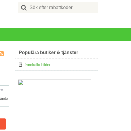
Search
for:
Populära butiker & tjänster
Kupong
framkalla bilder
Tagg
RSS
en
hända