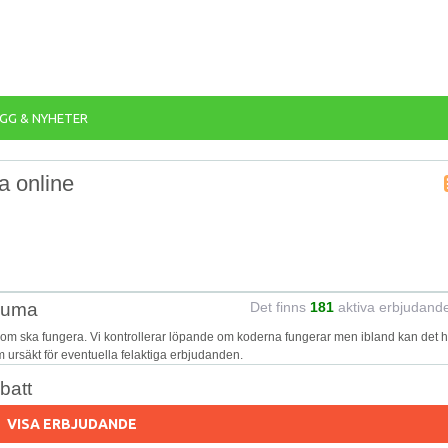
GG & NYHETER
a online
 Puma
Det finns
181
aktiva erbjudand
som ska fungera. Vi kontrollerar löpande om koderna fungerar men ibland kan det 
 om ursäkt för eventuella felaktiga erbjudanden.
batt
VISA ERBJUDANDE