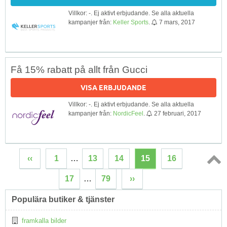
Villkor: -. Ej aktivt erbjudande. Se alla aktuella
kampanjer från:
Keller Sports
.
7 mars, 2017
Få 15% rabatt på allt från Gucci
VISA ERBJUDANDE
Villkor: -. Ej aktivt erbjudande. Se alla aktuella
kampanjer från:
NordicFeel
.
27 februari, 2017
‹‹
1
…
13
14
15
16
Topp
17
…
79
››
↑
Populära butiker & tjänster
framkalla bilder