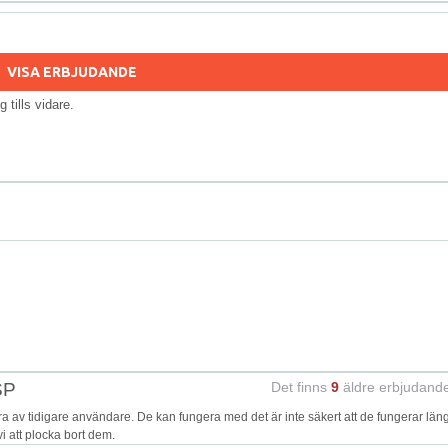
VISA ERBJUDANDE
ig tills vidare.
SP
Det finns
9
äldre erbjudand
v tidigare användare. De kan fungera med det är inte säkert att de fungerar läng
i att plocka bort dem.