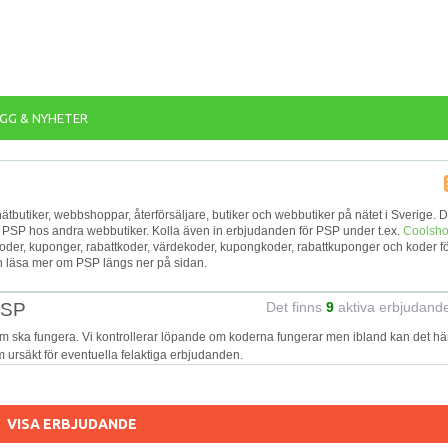
GG & NYHETER
a nätbutiker, webbshoppar, återförsäljare, butiker och webbutiker på nätet i Sverige. D
ör PSP hos andra webbutiker. Kolla även in erbjudanden för PSP under t.ex.
Coolsh
koder, kuponger, rabattkoder, värdekoder, kupongkoder, rabattkuponger och koder f
n läsa mer om PSP längs ner på sidan.
PSP
Det finns
9
aktiva erbjudand
om ska fungera. Vi kontrollerar löpande om koderna fungerar men ibland kan det h
 om ursäkt för eventuella felaktiga erbjudanden.
VISA ERBJUDANDE