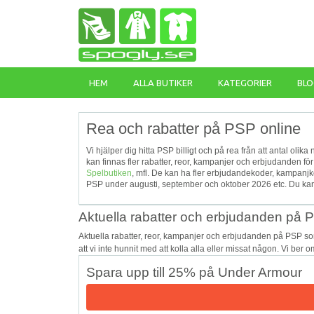
HEM
ALLA BUTIKER
KATEGORIER
BLO
Rea och rabatter på PSP online
Vi hjälper dig hitta PSP billigt och på rea från att antal olik
kan finnas fler rabatter, reor, kampanjer och erbjudanden f
Spelbutiken
, mfl. De kan ha fler erbjudandekoder, kampanj
PSP under augusti, september och oktober 2026 etc. Du ka
Aktuella rabatter och erbjudanden på 
Aktuella rabatter, reor, kampanjer och erbjudanden på PSP s
att vi inte hunnit med att kolla alla eller missat någon. Vi ber
Spara upp till 25% på Under Armour