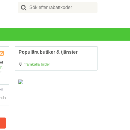
Search
for:
Populära butiker & tjänster
Kupong
et
framkalla bilder
Tagg
op
,
RSS
ör
en
ända