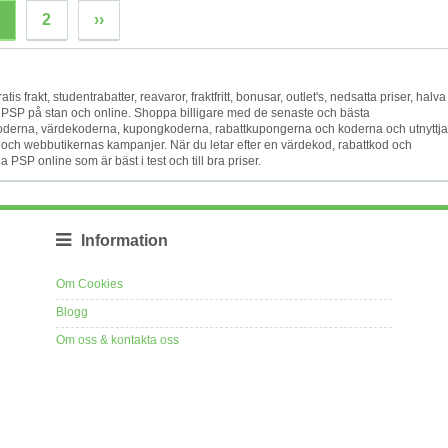
2
››
ratis frakt, studentrabatter, reavaror, fraktfritt, bonusar, outlet's, nedsatta priser, halva
t PSP på stan och online. Shoppa billigare med de senaste och bästa
derna, värdekoderna, kupongkoderna, rabattkupongerna och koderna och utnyttja
 och webbutikernas kampanjer. När du letar efter en värdekod, rabattkod och
 PSP online som är bäst i test och till bra priser.
Information
Om Cookies
Blogg
Om oss & kontakta oss