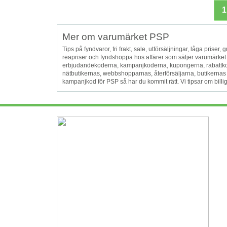
1
Mer om varumärket PSP
Tips på fyndvaror, fri frakt, sale, utförsäljningar, låga priser, g
reapriser och fyndshoppa hos affärer som säljer varumärke
erbjudandekoderna, kampanjkoderna, kupongerna, rabattko
nätbutikernas, webbshopparnas, återförsäljarna, butikernas
kampanjkod för PSP så har du kommit rätt. Vi tipsar om billiga